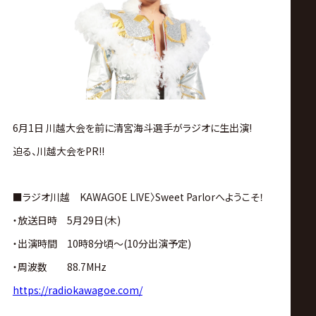
ス
リ
ン
グ・
6月1日 川越大会を前に清宮海斗選手がラジオに生出演!
迫る、川越大会をPR!!
ノ
ア
■ラジオ川越 KAWAGOE LIVE〉Sweet Parlorへようこそ！
・放送日時 5月29日(木)
公
・出演時間 10時8分頃〜(10分出演予定)
・周波数 88.7MHz
式
https://radiokawagoe.com/