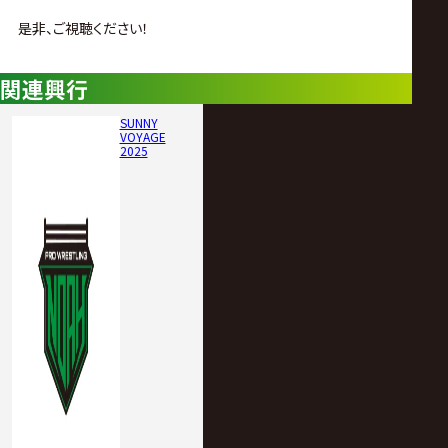
サ
是非、ご視聴ください！
イ
関連興行
ト
SUNNY
VOYAGE
2025