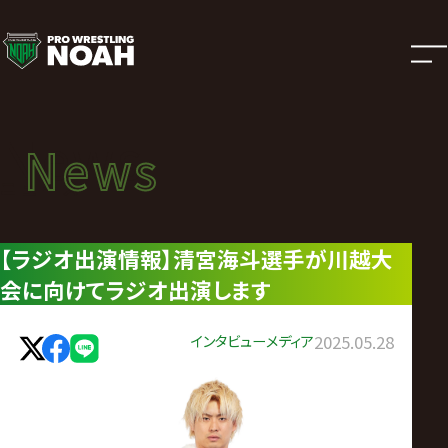
ニ
ュ
ー
News
News
ス
ニュース
|
【ラジオ出演情報】清宮海斗選手が川越大
会に向けてラジオ出演します
プ
ロ
インタビュー
メディア
2025.05.28
レ