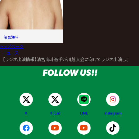
清宮海斗
トップページ
>
ニュース
>
【ラジオ出演情報】清宮海斗選手が川越大会に向けてラジオ出演します
FOLLOW US!!
X
X (En)
LINE
Instagram