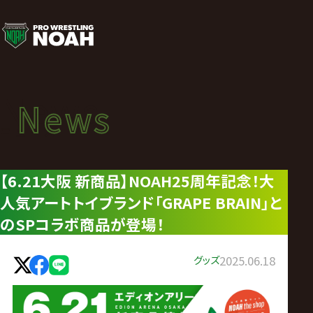
ニ
ュ
ー
News
News
ス
ニュース
|
【6.21大阪 新商品】NOAH25周年記念！大
人気アートトイブランド「GRAPE BRAIN」と
プ
のSPコラボ商品が登場！
ロ
グッズ
2025.06.18
レ