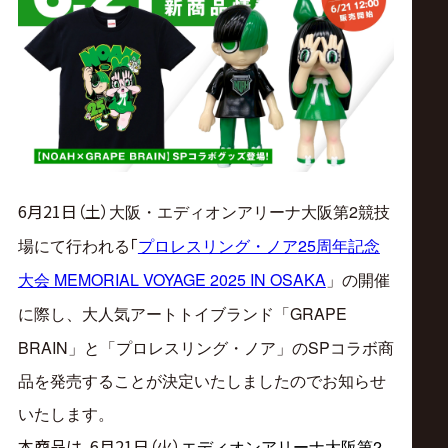
ス
リ
ン
グ・
6月21日（土
）
2
大阪・エディオンアリーナ大阪第
競技
ノ
「
25
場にて行われる
プロレスリング・ノア
周年記念
ア
MEMORIAL VOYAGE 2025 IN OSAKA
」の開催
大会
に際し、
大人気アートトイブランド「GRAPE
公
BRAIN」と「プロレスリング・ノア」のSPコラボ商
品を発売することが決定いたしましたのでお知らせ
式
いたします。
本商品は、6月21日（火）
2
エディオンアリーナ大阪第