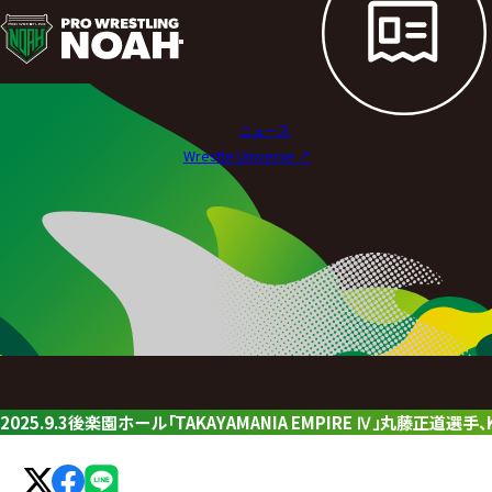
ニ
ュ
ー
ニュース
ス
Wrestle Universe ↗︎
|
プ
ロ
レ
ス
リ
2025.9.3後楽園ホール「TAKAYAMANIA EMPIRE Ⅳ」丸藤正道選
ン