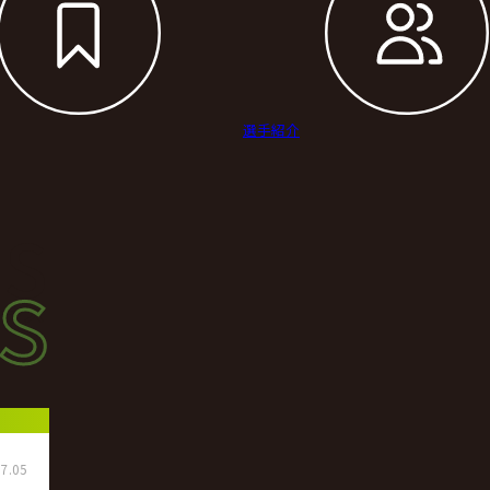
選手紹介
s
s
ース
7.05