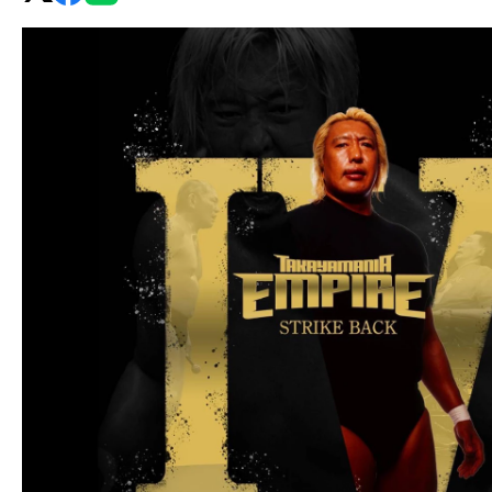
グ・
ノ
ア
公
式
サ
イ
ト