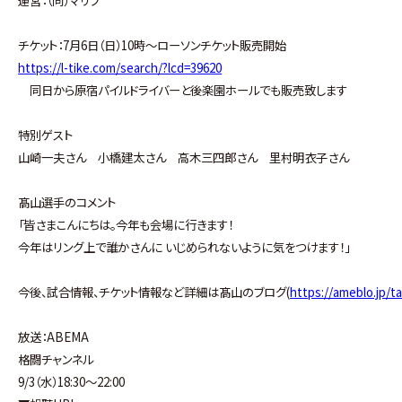
チケット：7月6日（日）10時～ローソンチケット販売開始
https://l-tike.com/search/?lcd=39620
同日から原宿パイルドライバーと後楽園ホールでも販売致します
特別ゲスト
山崎一夫さん 小橋建太さん 高木三四郎さん 里村明衣子さん
髙山選手のコメント
「皆さまこんにちは。今年も会場に行きます！
今年はリング上で誰かさんに いじめられないように気をつけます！」
今後、試合情報、チケット情報など詳細は髙山のブログ(
https://ameblo.jp/t
放送：ABEMA
格闘チャンネル
9/3（水）18:30〜22:00