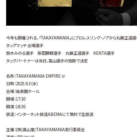
今年も開催される、「TAKAYAMANIA」にプロレスリング・ノアから丸藤正道
タッグマッチ 出場選手
鈴木みのる選手 柴田勝頼選手 丸藤正道選手 KENTA選手
タッグパートナーは当日、髙山選手の独断で決定
名称：TAKAYAMANIA EMPIRE Ⅳ
日時：2025.9.3（水）
会場：後楽園ホール
開場：17:30
開演：18:30
放送：インターネット放送ABEMAにて無料で生放送
主催：(株)髙山堂/TAKAYAMANIA実行委員会
運営：（同）マリブ