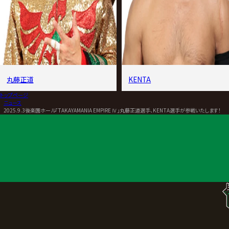
丸藤正道
KENTA
トップページ
>
ニュース
>
2025.9.3後楽園ホール「TAKAYAMANIA EMPIRE Ⅳ」丸藤正道選手、KENTA選手が参戦いたします！