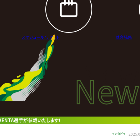
スケジュール/
チケット
試合結果
New
New
ニュ
手、KENTA選手が参戦いたします！
インタビュー
2025.0