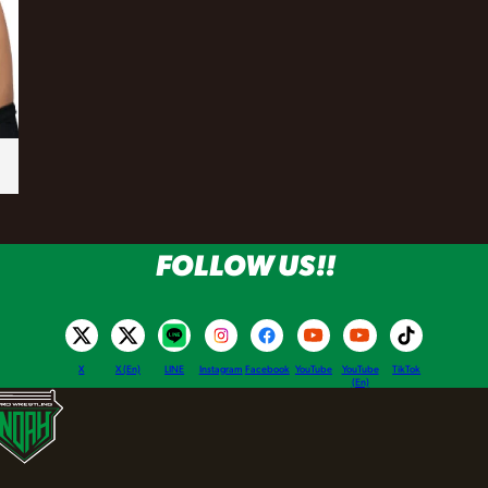
FOLLOW US!!
X
X (En)
LINE
Instagram
Facebook
YouTube
YouTube
TikTok
(En)