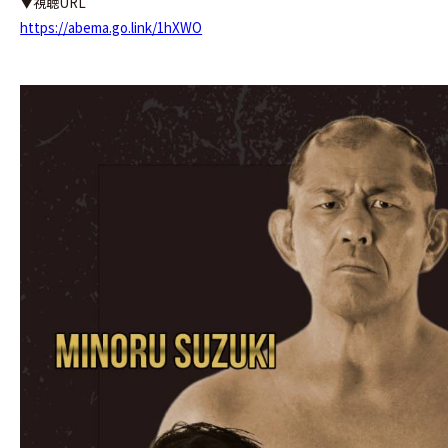
▼視聴URL
https://abema.go.link/1hXWO