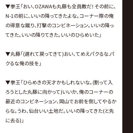
▼拳王｢おい､OZAWAも丸藤も全員敵だ! その前に､
N-1の前に､いいの降ってきたよな｡コーナー際の俺
の得意な蹴り､打撃のコンビネーション｡いいの降っ
てきた｡いいの降りてきた｡いいのひらめいた｣
▼丸藤｢(遅れて戻ってきて)おい､てめえパクるな.パ
クるな俺の技を｣
▼拳王｢ひらめきの天才かもしれないな｡(割って入
ろうとした丸藤に向かって)いいか､俺のコーナーの
最近のコンビネーション､岡山でお前を倒してやるか
らな｡うわ､仙台いい土地だ｡いいの降ってきた(と先
に去る)｣