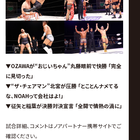
ス
リ
ン
グ・
▼OZAWAが“おじいちゃん”丸藤眼前で快勝 「完全
ノ
に見切った」
▼“ザ・チェアマン”北宮が圧勝 「とことんナメてる
ア
な、NOAHって会社はよ!」
公
▼征矢と稲葉が決勝対決宣言 「全開で情熱の渦に」
式
試合詳細、コメントはノアパートナー携帯サイトでご
確認ください。