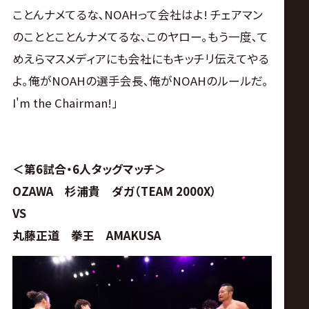
ことんナメてるな､NOAHって会社はよ! チェアマン
のこととことんナメてるな､このヤロー｡もう一度､て
めえらマスメディアにも会社にもキッチリ伝えてやる
よ｡俺がNOAHの選手会長､俺がNOAHのルールだ｡
I'm the Chairman!｣
＜第6試合・6人タッグマッチ＞
OZAWA 杉浦貴 ダガ（TEAM 2000X）
VS
丸藤正道 拳王 AMAKUSA