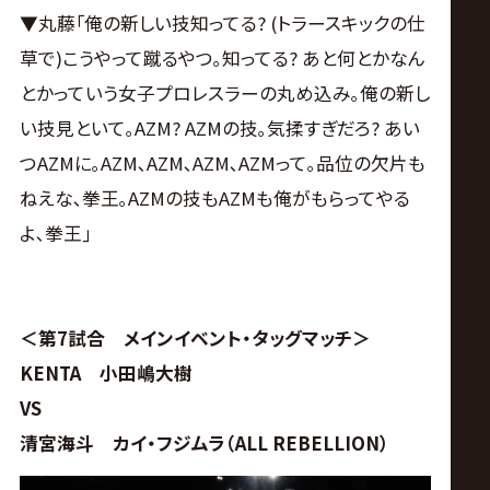
▼丸藤｢俺の新しい技知ってる? (トラースキックの仕
草で)こうやって蹴るやつ｡知ってる? あと何とかなん
とかっていう女子プロレスラーの丸め込み｡俺の新し
い技見といて｡AZM? AZMの技｡気揉すぎだろ? あい
つAZMに｡AZM､AZM､AZM､AZMって｡品位の欠片も
ねえな､拳王｡AZMの技もAZMも俺がもらってやる
よ､拳王｣
＜第7試合 メインイベント・タッグマッチ＞
KENTA 小田嶋大樹
VS
清宮海斗 カイ・フジムラ（ALL REBELLION）