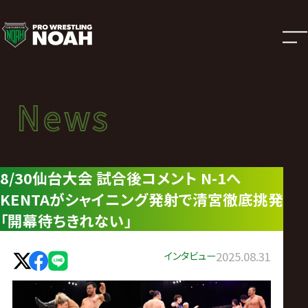
ニ
ュ
ー
News
News
ス
ニュース
|
8/30仙台大会 試合後コメント N-1へ
KENTAがシャイニング発射で清宮徹底挑発
プ
「開幕待ちきれない」
ロ
インタビュー
2025.08.31
レ