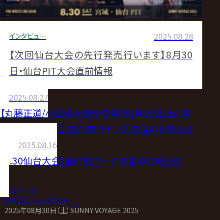
インタビュー
2025.08.28
【次回仙台大会の先行発売行います】8月30
日・仙台PIT大会直前情報
2025.08.27
【丸藤正道/小田嶋大樹が登場！】8月30日(土) 宮
城・仙台PIT大会 試合前サイン会決定のお知らせ
2025.08.16
【8.30仙台大会】全対戦カード決定のお知らせ
トップページ
>
スケジュール・チケット
>
2025年08月30日（土）SUNNY VOYAGE 2025