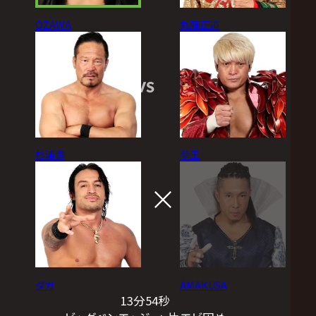
OZAWA
丸藤正道
VS
杉浦貴
拳王
ダガ
AMAKUSA
13分54秒