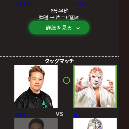
稲葉大樹
タダスケ
8分44秒
弾道 → 片エビ固め
詳細を見る
タッグマッチ
VS
潮崎豪
ガレノ