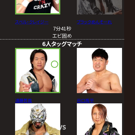
スペル・クレイジー
ブラックめんそーれ
7分41秒
エビ固め
6人タッグマッチ
遠藤哲哉
谷口周平
VS