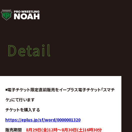
試
合
結
Detail
Detail
果
試合結果
SUNNY VOYAGE 2025
|
2025年08月30日（土）SUNNY VOYAGE 2025
プ
◾️電子チケット限定直前販売をイープラス電子チケット「スマチ
ケ」にて行います
ロ
チケットを購入する
レ
https://eplus.jp/sf/word/0000001320
販売期間
8月29日(金)12時～8月30日(土)16時30分