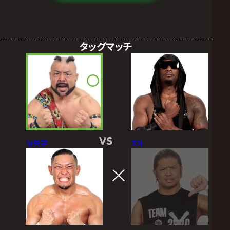
タッグマッチ
VS
征矢学
ヌル