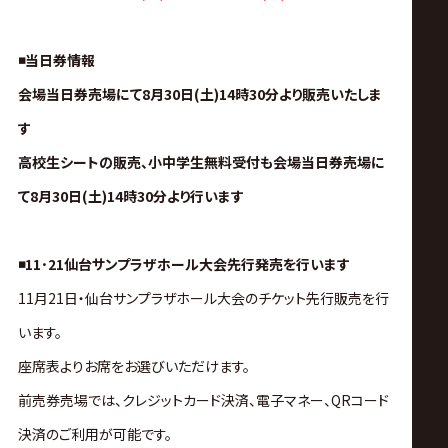
ス
リ
◾️当日券情報
会場当日券売場にて8月30日(土)14時30分より販売いたしま
ン
す
高校生シートの販売、小中学生無料受付も会場当日券売場に
グ・
て8月30日(土)14時30分より行います
ノ
◾️11･21仙台サンプラザホール大会先行発売を行います
ア
11月21日・仙台サンプラザホール大会のチケット先行販売を行
公
います。
座席表よりお席をお選びいただけます。
式
前売券売場では、クレジットカード決済、電子マネー、QRコード
決済のご利用が可能です。