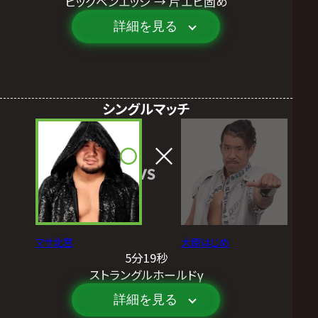
ビッグベンエッジ → 片エビ固め
詳細を見る
シングルマッチ
VS
マサ北宮
大原はじめ
5分19秒
ストラングルホールドγ
詳細を見る