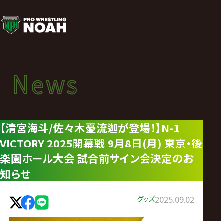
ニ
ュ
ー
News
News
ス
ニュース
|
【清宮海斗/佐々木憂流迦が登場！】N-1
VICTORY 2025開幕戦 9月8日(月) 東京・後
プ
楽園ホール大会 試合前サイン会決定のお
ロ
知らせ
レ
グッズ
2025.09.02