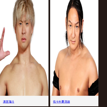
清宮海斗
佐々木憂流迦