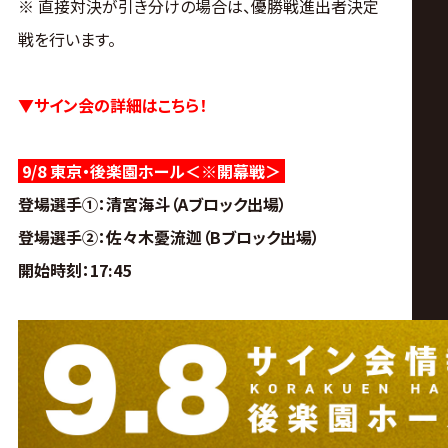
※ 直接対決が引き分けの場合は、優勝戦進出者決定
戦を行います。
▼サイン会の詳細はこちら！
9/8 東京・後楽園ホール＜※開幕戦＞
登場選手①
：清宮海斗（Aブロック出場）
登場選手②
：佐々木憂流迦
（Bブロック出場）
開始時刻
：
17:45