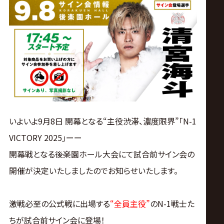
ス
リ
ン
グ・
ノ
いよいよ9月8日 開幕となる
“主役渋滞、濃度限界”
「N-1
VICTORY 2025」ーー
ア
開幕戦となる後楽園ホール大会にて
試合前サイン会の
公
開催が決定いたしましたのでお知らせいたします。
式
激戦必至の公式戦に出場する
“全員主役”
のN-1戦士た
ちが試合前サイン会に登場！