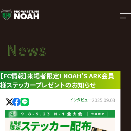
ニ
ュ
ー
News
News
ス
ニュース
|
【FC情報】来場者限定! NOAH'S ARK会員
様ステッカープレゼントのお知らせ
プ
ロ
インタビュー
2025.09.03
レ