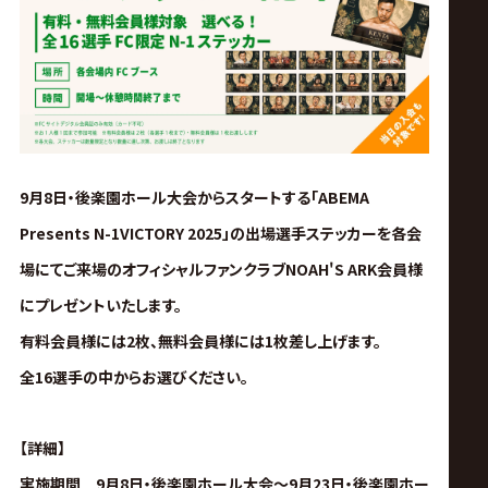
ス
リ
ン
グ・
9月8日・後楽園ホール大会からスタートする「ABEMA
Presents N-1VICTORY 2025」の出場選手ステッカーを各会
ノ
場にてご来場のオフィシャルファンクラブNOAH'S ARK会員様
ア
にプレゼントいたします。
有料会員様には2枚、無料会員様には1枚差し上げます。
公
全16選手の中からお選びください。
式
【詳細】
実施期間 9月8日・後楽園ホール大会〜9月23日・後楽園ホー