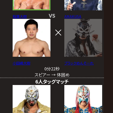
VS
稲葉大樹
AMAKUSA
小田嶋大樹
ブラックめんそーれ
0分22秒
スピアー → 体固め
6人タッグマッチ