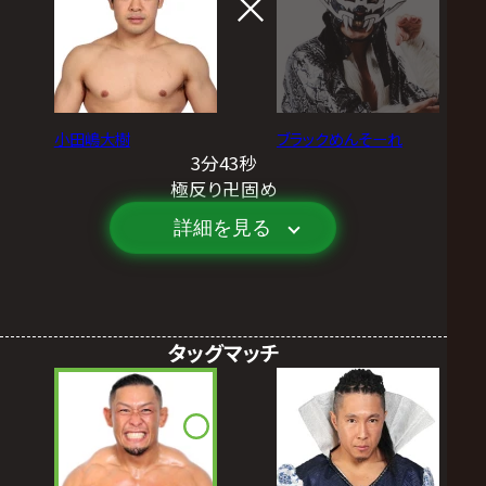
小田嶋大樹
ブラックめんそーれ
3分43秒
極反り卍固め
詳細を見る
タッグマッチ