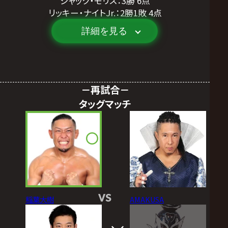
ジャック・モリス：3勝 6点
リッキー・ナイトJr.：2勝1敗 4点
詳細を見る
－再試合－
タッグマッチ
VS
稲葉大樹
AMAKUSA