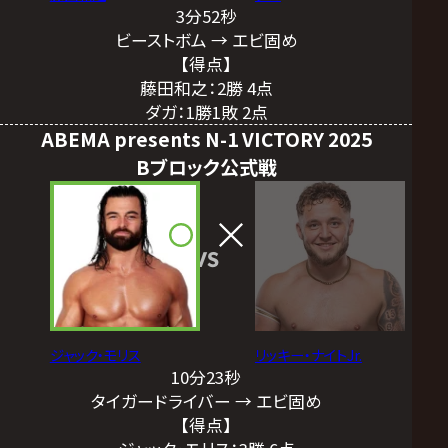
3分52秒
ビーストボム → エビ固め
【得点】
藤田和之：2勝 4点
ダガ：1勝1敗 2点
ABEMA presents N-1 VICTORY 2025
Bブロック公式戦
VS
ジャック・モリス
リッキー・ナイトJr.
10分23秒
タイガードライバー → エビ固め
【得点】