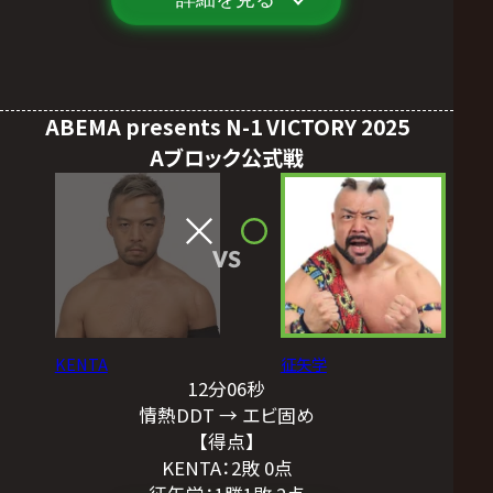
ABEMA presents N-1 VICTORY 2025
Aブロック公式戦
VS
KENTA
征矢学
12分06秒
情熱DDT → エビ固め
【得点】
KENTA：2敗 0点