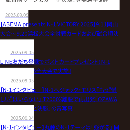
のご案内
2025.09.09
【ABEMA presents N-1 VICTORY 2025】9.11岡山
大会～9.20浜松大会全対戦カードおよび試合順決
定のお知らせ
2025.09.05
LINE友だち登録でポストカードプレゼント！N-1
VICTORY 2025全大会で実施！
2025.09.05
【N-1インタビュー】N-1へジャック･モリス｢もう“惜
しい"はいらない｣ T2000X離脱で再出発｢OZAWA
倒してKENTAと決勝｣の青写真
2025.09.04
【N-1インタビュー】丸藤のN-1テーマは｢強がる｣ 開