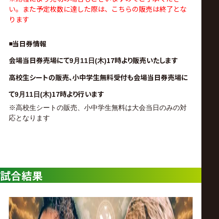
ス
い。
また予定枚数に達した際は、こちらの販売は終了とな
ります
リ
◾️当日券情報
ン
会場当日券売場にて
17時より販売いたします
9
月11
日(木)
高校生シートの販売、小中学生無料受付も会場当日券売場に
グ・
て
17時
より行います
9
月11
日(木)
ノ
※高校生シートの販売、小中学生無料は大会当日のみの対
応となります
ア
公
試合結果
式