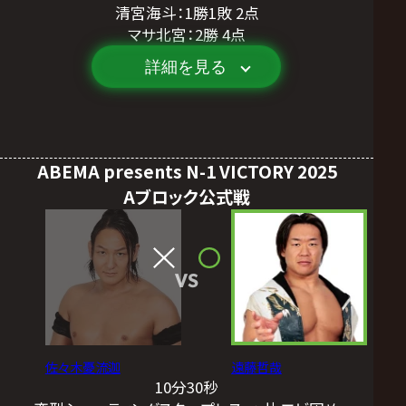
清宮海斗：1勝1敗 2点
マサ北宮：2勝 4点
詳細を見る
ABEMA presents N-1 VICTORY 2025
Aブロック公式戦
VS
佐々木憂流迦
遠藤哲哉
10分30秒