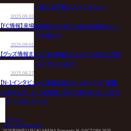
幕OZAWA戦へ｢彼の世界観に入ってみたい｣
2025.09.03
【FC情報】来場者限定! NOAH'S ARK会員様ステッ
カープレゼントのお知らせ
2025.09.01
【グッズ情報まとめ】新登場のN-1 VICTORY2025関
連グッズ情報をまとめてお届け！
2025.08.27
【N-1インタビュー】遠藤哲哉のN-1テーマは“復讐
へのリスタート" G1制覇･TAKESHITAには｢おめで
とう｣と｢ありがとう｣
トップページ
>
スケジュール・チケット
>
2025年09月11日（木）ABEMA Presents N-1VICTORY 2025