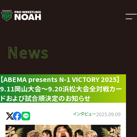
ニ
ュ
ー
News
News
ス
ニュース
|
【ABEMA presents N-1 VICTORY 2025】
9.11岡山大会～9.20浜松大会全対戦カー
プ
ドおよび試合順決定のお知らせ
ロ
インタビュー
2025.09.09
レ