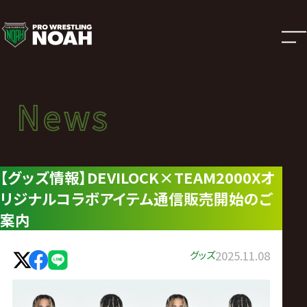
ニ
ュ
ー
News
News
ス
ニュース
|
【グッズ情報】DEVILOCK×TEAM2000Xオ
リジナルコラボアイテム通信販売開始のご
プ
案内
ロ
グッズ
2025.11.08
レ