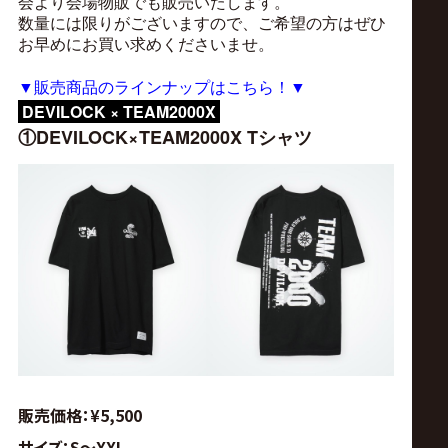
サ
会より会場物販でも販売いたします。
数量には限りがございますので、ご希望の方はぜひ
お早めにお買い求めくださいませ。
イ
▼販売商品のラインナップはこちら！▼
ト
DEVILOCK × TEAM2000X
①
DEVILOCK×TEAM2000X Tシャツ
販売価格：¥5,500
サイズ：S〜XXL