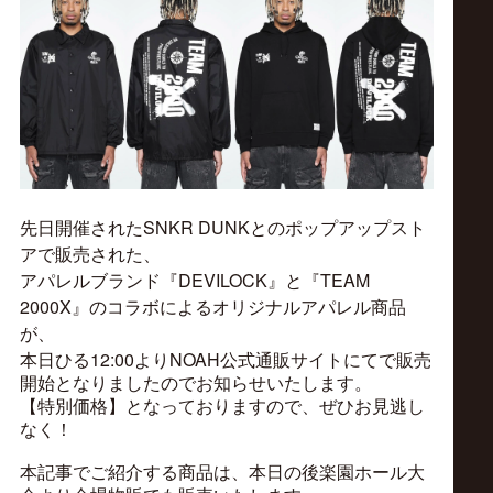
ス
リ
ン
グ・
先日開催されたSNKR DUNKとのポップアップスト
ノ
アで販売された、
アパレルブランド『DEVILOCK』と『TEAM
ア
2000X』のコラボによるオリジナルアパレル商品
が、
12:00
NOAH
本日ひる
より
公式通販サイトにてで販売
公
開始となりましたのでお知らせいたします。
【特別価格】となっておりますので、ぜひお見逃し
式
なく！
本記事でご紹介する商品は、本日の後楽園ホール大