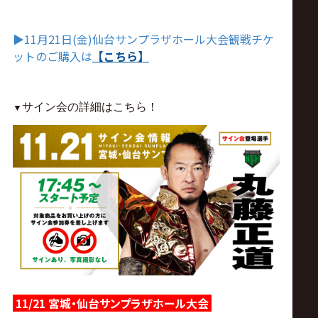
サ
イ
▶︎
11月21日(金)
仙台サンプラザホール大会観戦チケ
ットのご購入は
【こちら】
ト
▼
サイン会の詳細はこちら！
11/21 宮城・仙台サンプラザホール大会