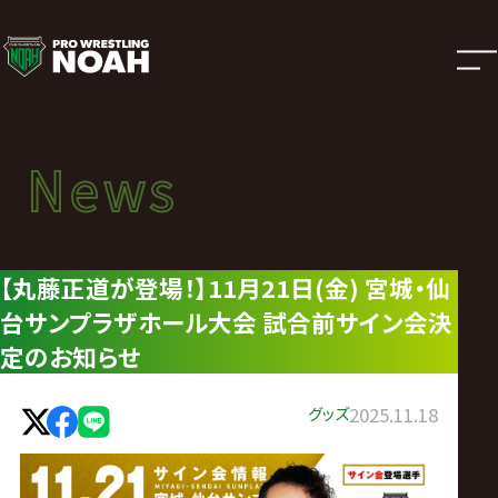
ニ
ュ
ー
News
News
ス
ニュース
|
【丸藤正道が登場！】11月21日(金) 宮城・仙
台サンプラザホール大会 試合前サイン会決
プ
定のお知らせ
ロ
グッズ
2025.11.18
レ