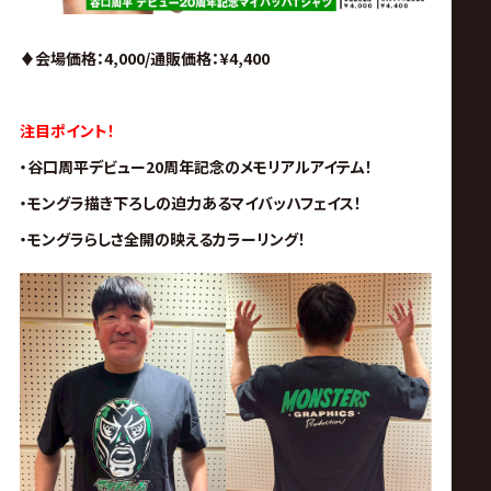
♦︎会場価格：4,000/通販価格
：¥4,400
注目ポイント！
・
谷口周平デビュー20周年記念
のメモリアルアイテム！
・
モングラ描き下ろし
の迫力あるマイバッハフェイス！
・
モングラらしさ全開
の映えるカラーリング！