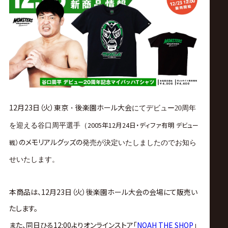
ス
リ
ン
グ・
12月23日（火
）東京
後楽園ホール大会
・
にてデビュー20周年
ノ
2005年12月24日・ディファ有明
デビュー
を迎える谷口周平選手（
ア
のメモリアルグッズの
発売が決定いたしましたのでお知ら
）
戦
せいたします。
公
本商品は、12月23日（火）後楽園ホール
大会の会場にて販売い
式
たします。
また、同日ひる12:00より
オンラインストア「
NOAH THE SHOP
」