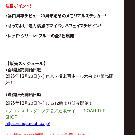
注目ポイント！
・
谷口周平デビュー20周年記念
のメモリアルステッカー！
・貼ってよし！
迫力満点のマイバッハフェイス
デザイン！
・
レッド・グリーン・ブルーの全3色展開！
【販売スケジュール】
♦︎
会場販売開始日程
2025年12
月23日(火) 東京
・後楽園ホール大会
より販売開
始！
♦︎
通信販売開始日時
2025年12
月23日(火)
ひる12時より販売開始！
※
NOAH THE
プロレスリング・ノア公式通販サイト「
SHOP
」
https://shop.noah.co.jp/