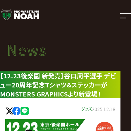
ニ
ュ
ー
News
News
ス
ニュース
|
【12.23後楽園 新発売】谷口周平選手 デビ
ュー20周年記念Tシャツ&ステッカーが
プ
MONSTERS GRAPHICSより新登場！
ロ
グッズ
2025.12.18
レ