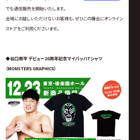
サ
でも
通信販売を開始いたします。
イ
会場にお越しいただけないお客様も、
ぜひこの機会にオンライン
ストアをご利用くださいませ。
ト
◆谷口周平 デビュー20周年記念マイバッハTシャツ
（MONSTERS GRAPHICS）