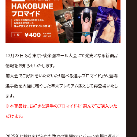
ス
リ
ン
グ・
12月23日（火）東京・後楽園ホール大会にて発売となる新商品
情報をお知らせいたします。
ノ
前大会でご好評をいただいた「選べる選手ブロマイド」が、登場
ア
選手数を大幅に増やした年末プレミアム版として再登場いたし
ます。
公
※本商品は、お好きな選手のブロマイドを“選んで”ご購入いた
だけます。
式
2025年に繰り広げられた数々の激闘のワンシーンを振り返るこ