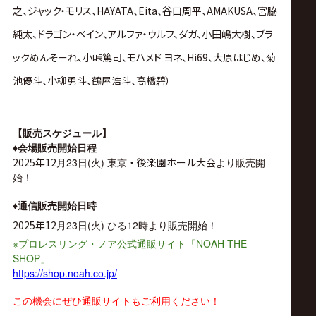
之、
ジャック・モリス、
HAYATA、
Eita、
谷口周平、
AMAKUSA、
宮脇
純太、
ドラゴン・ベイン、
アルファ・ウルフ、
ダガ、
小田嶋大樹、
ブラ
ックめんそーれ、
小峠篤司、
モハメド ヨネ、H
i69、
大原はじめ、
菊
池優斗、
小柳勇斗、
鶴屋浩斗、
高橋碧）
【販売スケジュール】
♦︎
会場販売開始日程
2025年12
月23日(火) 東京
・後楽園ホール大会
より販売開
始！
♦︎
通信販売開始日時
2025年12
月23日(火)
ひる12時より販売開始！
※
NOAH THE
プロレスリング・ノア公式通販サイト「
SHOP
」
https://shop.noah.co.jp/
こ
の機会にぜひ通販サイトもご利用ください！