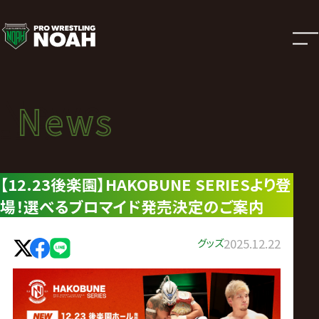
ニ
ュ
ー
News
News
ス
ニュース
|
【12.23後楽園】HAKOBUNE SERIESより登
場！選べるブロマイド発売決定のご案内
プ
ロ
グッズ
2025.12.22
レ