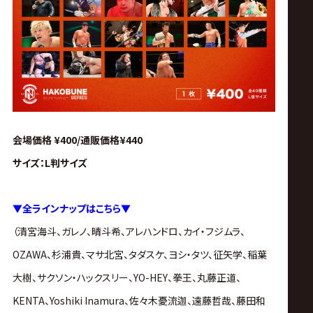
会場価格 ¥400/通販価格¥440
サイズ：L判サイズ
▼
全ラインナップはこちら▼
（清宮海斗、
ガレノ、
晴斗希、
アレハンドロ、
カイ・フジムラ、
OZAWA、
杉浦貴、
マサ北宮、
タダスケ、
ヨシ・タツ、
征矢学、
稲葉
大樹、
サクソン・ハックスリー、
YO-HEY、
拳王、
丸藤正道、
KENTA、
Yoshiki Inamura、
佐々木憂流迦、
遠藤哲哉、
藤田和