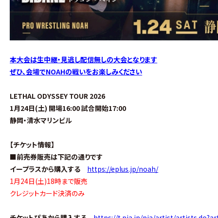
本大会は生中継・見逃し配信無しの大会となります
ぜひ、会場でNOAHの戦いをお楽しみください
LETHAL ODYSSEY TOUR 2026
1月24日(土) 開場16:00 試合開始17:00
静岡・清水マリンビル
【チケット情報】
■前売券販売は下記の通りです
イープラスから購入する
https://eplus.jp/noah/
1月24日(土)18時まで販売
クレジットカード決済のみ
チケットぴあから購入する
https://t.pia.jp/pia/artist/artists.do?