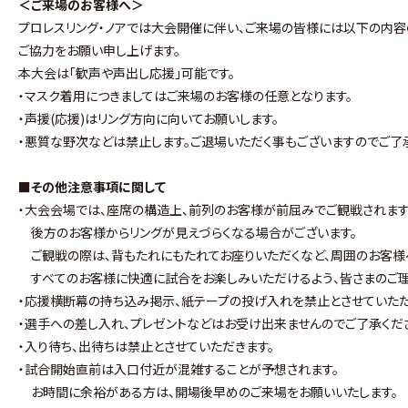
＜ご来場のお客様へ＞
プロレスリング・ノアでは大会開催に伴い、ご来場の皆様には以下の内容
ご協力をお願い申し上げます。
本大会は｢歓声や声出し応援｣可能です。
・マスク着用につきましてはご来場のお客様の任意となります。
・声援(応援)はリング方向に向いてお願いします。
・悪質な野次などは禁止します。ご退場いただく事もございますのでご了
■その他注意事項に関して
・大会会場では、座席の構造上、前列のお客様が前屈みでご観戦されます
後方のお客様からリングが見えづらくなる場合がございます。
ご観戦の際は、背もたれにもたれてお座りいただくなど、周囲のお客様
すべてのお客様に快適に試合をお楽しみいただけるよう、皆さまのご理
・応援横断幕の持ち込み掲示、紙テープの投げ入れを禁止とさせていただ
・選手への差し入れ、プレゼントなどはお受け出来ませんのでご了承くだ
・入り待ち、出待ちは禁止とさせていただきます。
・試合開始直前は入口付近が混雑することが予想されます。
お時間に余裕がある方は、開場後早めのご来場をお願いいたします。