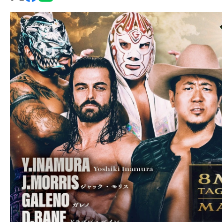
グ・
ノ
ア
公
式
サ
イ
ト