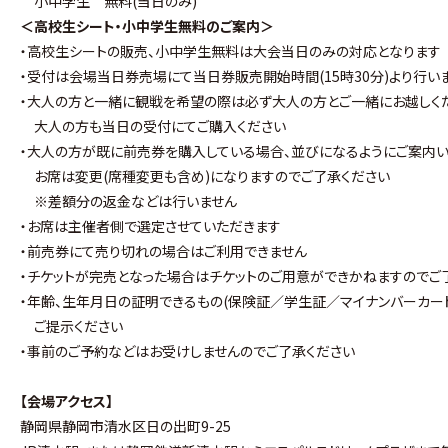
小中学生 無料(当日のみ)
＜高校生シート・小中学生無料のご案内＞
・高校生シートの販売、小中学生無料は大会当日のみの対応となります
・受付は会場当日券売場にて当日券販売開始時間(15時30分)より行い
・大人の方と一緒に観戦を希望の際は必ず大人の方とご一緒にお越しく
大人の方も当日の受付にてご購入ください
・大人の方が既に前売券を購入している場合、並びになるようにご案内い
お席は変更(席種変更も含め)になりますのでご了承ください
※差額分の返金などは行いません
・お席は主催者側で選定させていただきます
・前売券にて売り切れの場合はご利用できません
・チケットが完売となった場合はチケットのご用意ができかねますのでご
・年齢、生年月日の証明できるもの(保険証／学生証／マイナンバーカー
ご提示ください
・事前のご予約などはお受けしませんのでご了承ください
【会場アクセス】
静岡県静岡市清水区日の出町9-25