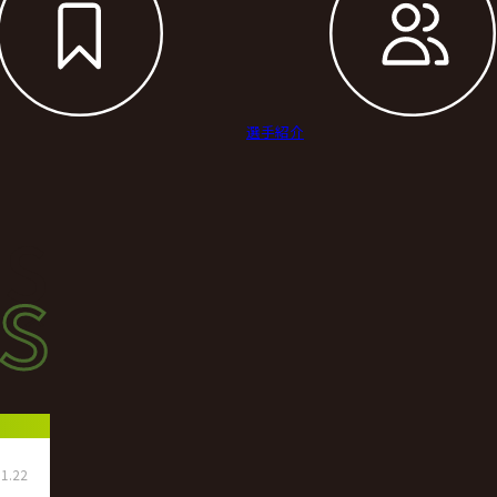
選手紹介
s
s
ース
1.22