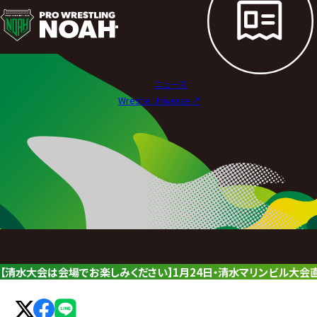
ニ
ュ
ー
ニュース
ス
Wrestle Universe ↗︎
|
プ
ロ
レ
ス
リ
【清水大会は会場でお楽しみください】1月24日・清水マリンビル大会
ン