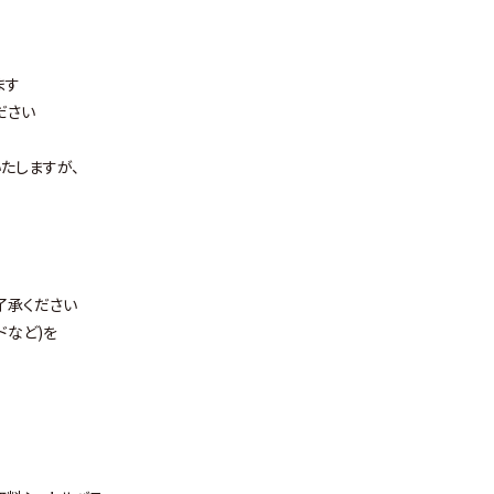
ます
ださい
たしますが、
了承ください
ドなど)を