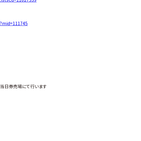
t/?mid=111745
会場当日券売場にて行います