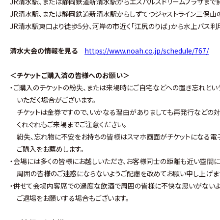
JR清水駅、または静岡鉄道新清水駅からエスパルスドリームプラザまで
JR清水駅、または静岡鉄道新清水駅からしずてつジャストライン三保山の
JR清水駅東口より徒歩5分、河岸の市近く「江尻のりば」から水上バス利
清水大会の情報を見る
https://www.noah.co.jp/schedule/767/
＜チケットご購入済の皆様へのお願い＞
・ご購入のチケットの紛失、または来場時にご自宅などへの置き忘れとい
いただく場合がございます。
チケットは金券ですので、いかなる理由がありましても再発行などの対
くれぐれもご来場までご注意ください。
紛失、忘れ物に不安をお持ちの皆様はスマホ画面がチケットになる電子
ご購入をお薦めします。
・会場には多くの皆様にお越しいただき、お客様同士の距離も近い空間に
周囲の皆様のご迷惑にならないようご配慮を改めてお願い申し上げま
・併せて会場内客席での過度な飲酒で周囲の皆様に不快な思いがないよ
ご退場をお願いする場合もございます。