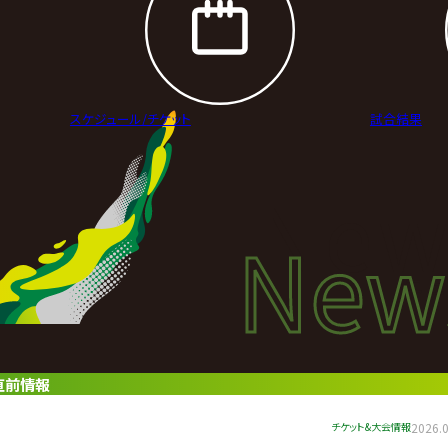
スケジュール/
チケット
試合結果
New
New
ニュ
直前情報
チケット&大会情報
2026.0