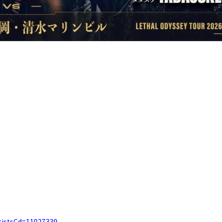
artistsCd=11027339