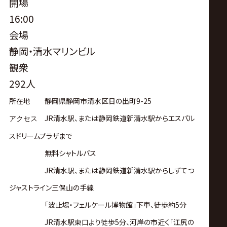
開場
16:00
会場
静岡・清水マリンビル
観衆
292人
所在地 静岡県静岡市清水区日の出町9-25
JR
清水駅、または静岡鉄道新清水駅からエスパル
アクセス
スドリームプラザまで
無料シャトルバス
JR
清水駅、または静岡鉄道新清水駅からしずてつ
ジャストライン三保山の手線
「波止場・フェルケール博物館」下車、徒歩約
5
分
JR
清水駅東口より徒歩
5
分、河岸の市近く「江尻の