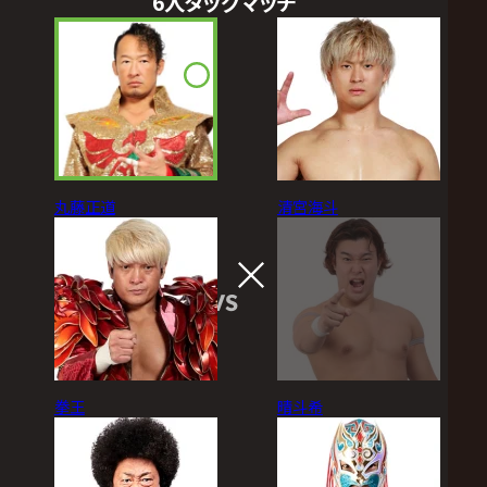
6人タッグマッチ
丸藤正道
清宮海斗
VS
拳王
晴斗希