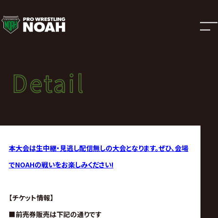
試
合
結
Detail
Detail
果
試合結果
LETHAL ODYSSEY TOUR 2026
|
2026年01月24日（土）LETHAL ODYSSEY TOUR 2026
プ
本大会は生中継・見逃し配信無しの大会となります。
ぜひ、会場
でNOAHの戦いをお楽しみください!
ロ
レ
【チケット情報】
■前売券販売は下記の通りです