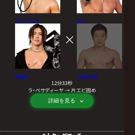
カイ・フジムラ
ダガ
政岡純
小田嶋大樹
12分33秒
ラ・ペサディーヤ → 片エビ固め
詳細を見る