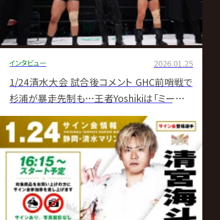
インタビュー
2026.01.25
1/24清水大会 試合後コメント GHC前哨戦で
杉浦が暴走先制も…王者Yoshikiは「ミーがラ
ブしたストロングなミスター杉浦」希望