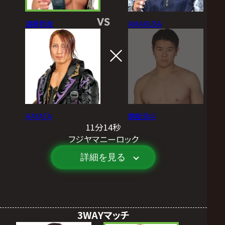
VS
遠藤哲哉
AMAKUSA
HAYATA
鶴屋浩斗
11分14秒
フジヤマニーロック
詳細を見る
3WAYマッチ