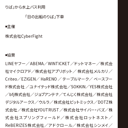
りば」から水上バス利用
「日の出船のりば」下車
◾️主催
株式会社CyberFight
◾️協賛
LINEヤフー／ABEMA／WINTICKET／ドットマネー／株式会
社マイクロアド／株式会社アプリボット／ 株式会社メルカリ ／
Criteo／EZIGEN／ HaRENO ／ テーブルマーク／ ベースフー
ド株式会社 ／ユナイテッド株式会社／SOKKIN／YES株式会社
／bfj株式会社／ジョブアンテナ／てんじく株式会社／株式会社
デジタルアークス／ウルラ／株式会社ビットミックス／DOTZ株
式会社／株式会社YOUTRUST／株式会社サイバー・バズ／株
式会社スプリングフィールド／株式会社ロットネスト／
ReBERIZES株式会社／アドクロール／株式会社シンメイ／