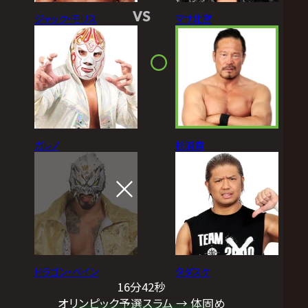
VS
ジャック・モリス
マサ北宮
ガレノ
杉浦貴
ドラゴン・ベイン
タダスケ
16分42秒
オリンピック予選スラム → 体固め