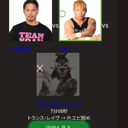
VS
VS
小峠篤司
Hi69
ブラックめんそーれ
7分08秒
トランス・レイヴ → 片エビ固め