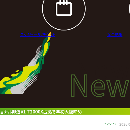
スケジュール/
チケット
試合結果
New
New
ニュ
ョナル非道V1 T2000X占拠で年初大阪締め
インタビュー
2026.0