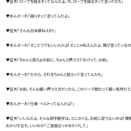
▼征矢｢ロープを揺るすってなんだよ｡今､ロープを揺るすって言っただろ｣
▼めんそーれ｢揺らすって言ってんだよ｣
▼征矢｢そんな日本語ねえわ!｣
▼めんそーれ｢そこどうでもいいんだよ! そこじゃねえんだよ､俺が言っているのは
▼征矢｢ちゃんと見ろよの前に､ちゃんと押さえておけって､お前｣
▼めんそーれ｢だから､それをちゃんと見ろって言ってんだろ｣
▼征矢｢お前､そんな緩い押さえ方だったら､このリーグ戦だって緩い気持ちで
▼めんそーれ｢仕事･ベルトってなんだよ?｣
▼征矢｢いいんだよ､そんな誤字脱字は｡とにかくな､お前に足りないのは! 情熱
おかけするぞ｡いいのか? ご迷惑ばっかおかけして｣