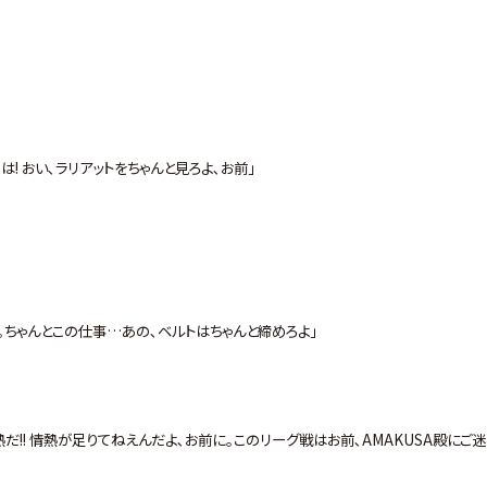
! おい､ラリアットをちゃんと見ろよ､お前｣
｡ちゃんとこの仕事…あの､ベルトはちゃんと締めろよ｣
だ!! 情熱が足りてねえんだよ､お前に｡このリーグ戦はお前､AMAKUSA殿にご