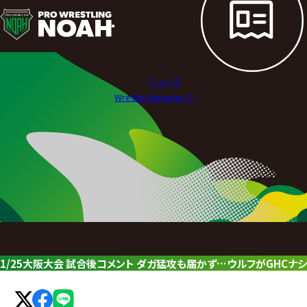
ニ
ュ
ー
ニュース
ス
Wrestle Universe ↗︎
|
プ
ロ
レ
ス
リ
1/25大阪大会 試合後コメント ダガ猛攻も届かず…ウルフがGHCナシ
ン