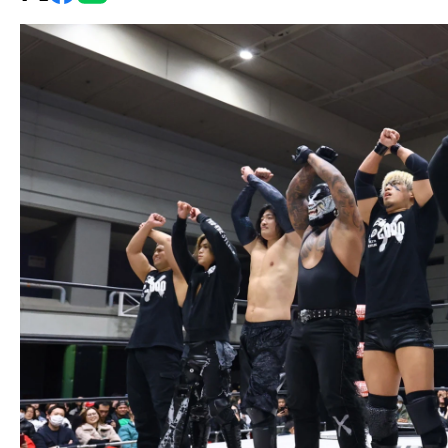
グ・
ノ
ア
公
式
サ
イ
ト