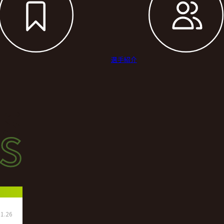
選手紹介
s
s
ース
1.26