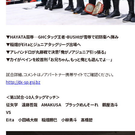
▼HAYATA屈辱…GHCタッグ王者・BUSHIが雪辱で初防衛へ弾み
▼稲畑がEitaとジュニアタッグリーグ出場へ
▼アレハンドロが丸藤戦で決意「俺がノアジュニア引っ張る」
▼カイがベインを絞首刑 「お兄ちゃん、もっと俺とも遊んでよ…」
試合詳細、コメントはノアパートナー携帯サイトでご確認ください。
http://dx-sp.gsj.bz
＜第1試合・10人タッグマッチ＞
征矢学 遠藤哲哉 AMAKUSA ブラックめんそーれ 鶴屋浩斗
VS
Eita 小田嶋大樹 稲畑勝巳 小柳勇斗 髙橋碧