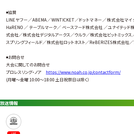
◾️協賛
LINEヤフー／ABEMA／WINTICKET／ドットマネー／株式会社マイ
HaRENO ／ テーブルマーク／ ベースフード株式会社 ／ユナイテッド
式会社／株式会社デジタルアークス／ウルラ／株式会社ビットミックス／
スプリングフィールド／株式会社ロットネスト／ReBERIZES株式会社
◾️お問合せ
大会に関してのお問合せ
プロレスリング・ノア
https://www.noah.co.jp/contactform/
(月曜〜金曜 10:00〜18:00 土日祝祭日は除く）
放送情報