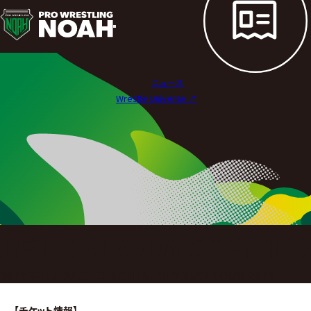
試
合
結
ニュース
果
Wrestle Universe ↗︎
|
プ
ロ
レ
ス
LETHAL ODYSSEY TO
リ
2026年01月25日（日）LETHAL ODYSSEY TOUR 2026
ン
【チケット情報】