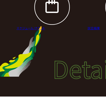
スケジュール/
チケット
試合結果
Deta
Detai
試合
UR 2026