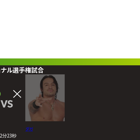
ョナル選手権試合
VS
ダガ
22分23秒