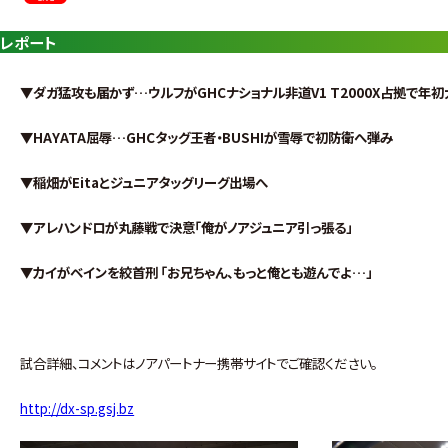
レポート
▼ダガ猛攻も届かず…ウルフがGHCナショナル非道V1 T2000X占拠で年
▼HAYATA屈辱…GHCタッグ王者・BUSHIが雪辱で初防衛へ弾み
▼稲畑がEitaとジュニアタッグリーグ出場へ
▼アレハンドロが丸藤戦で決意「俺がノアジュニア引っ張る」
▼カイがベインを絞首刑 「お兄ちゃん、もっと俺とも遊んでよ…」
試合詳細、コメントはノアパートナー携帯サイトでご確認ください。
http://dx-sp.gsj.bz