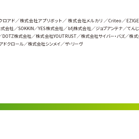
クロアド／株式会社アプリボット／ 株式会社メルカリ ／Criteo／EZIG
株式会社／SOKKIN／YES株式会社／bfj株式会社／ジョブアンテナ／てん
DOTZ株式会社／株式会社YOUTRUST／株式会社サイバー・バズ／株式
／アドクロール／株式会社シンメイ／ザ・リーヴ