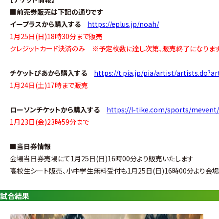
グ・
■前売券販売は下記の通りです
ノ
イープラスから購入する
https://eplus.jp/noah/
ア
1月25日(日)18時30分まで販売
クレジットカード決済のみ ※予定枚数に達し次第、販売終了になります
公
式
チケットぴあから購入する
https://t.pia.jp/pia/artist/artists.do?
1月24日(土)17時まで販売
サ
ローソンチケットから購入する
https://l-tike.com/sports/meven
イ
1月23日(金)23時59分まで
ト
■当日券情報
会場当日券売場にて1月25日(日)16時00分より販売いたします
高校生シート販売、小中学生無料受付も1月25日(日)16時00分より
試合結果