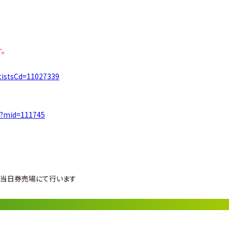
。
artistsCd=11027339
t/?mid=111745
会場当日券売場にて行います