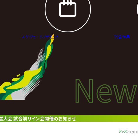
スケジュール/
チケット
試合結果
New
New
ニュ
公会堂大会 試合前サイン会開催のお知らせ
グッズ
2026.0