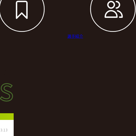
選手紹介
s
s
ース
3.13