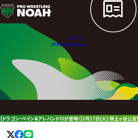
ニ
ュ
ー
ニュース
ス
Wrestle Universe ↗︎
|
プ
ロ
レ
ス
リ
【ドラゴン・ベイン&アレハンドロが登場！】3月17日(火) 保土ヶ谷
ン