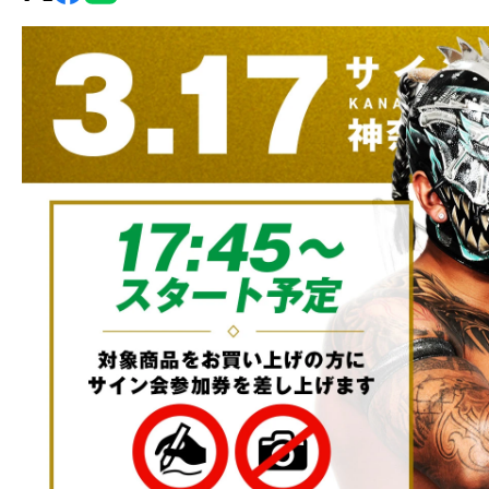
グ・
ノ
ア
公
式
サ
イ
ト