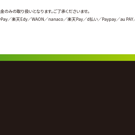
金のみの取り扱いとなります。ご了承くださいませ。
ay／楽天Edy／WAON／nanaco／楽天Pay／d払い／Paypay／au PAY