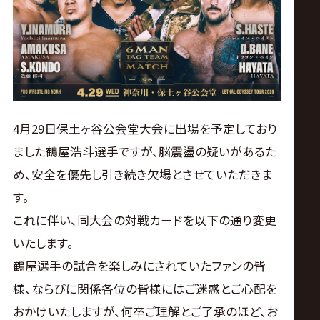
ス
リ
ン
グ・
4月29日保土ヶ谷公会堂大会に出場を予定しており
ました鶴屋浩斗選手ですが、脳震盪の疑いがあるた
ノ
め、安全を優先し引き続き欠場とさせていただきま
す。
ア
これに伴い、同大会の対戦カードを以下の通り変更
公
いたします。
鶴屋選手の試合を楽しみにされていたファンの皆
式
様、ならびに関係各位の皆様にはご迷惑とご心配を
おかけいたしますが、何卒ご理解とご了承のほど、お