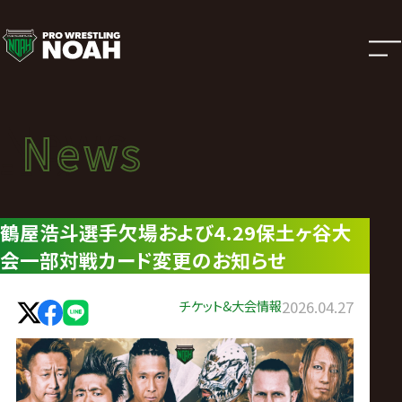
ニ
ュ
ー
News
News
ス
ニュース
|
鶴屋浩斗選手欠場および4.29保土ヶ谷大
会一部対戦カード変更のお知らせ
プ
ロ
チケット&大会情報
2026.04.27
レ