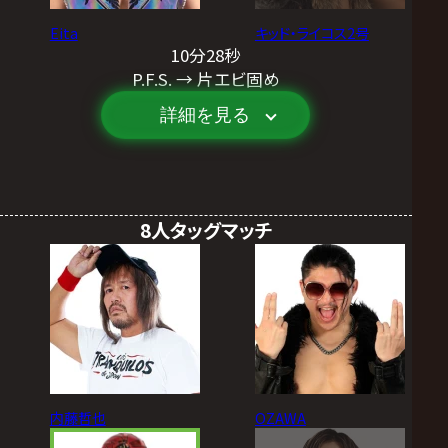
Eita
キッド・ライコス2号
10分28秒
P.F.S. → 片エビ固め
詳細を見る
8人タッグマッチ
内藤哲也
OZAWA