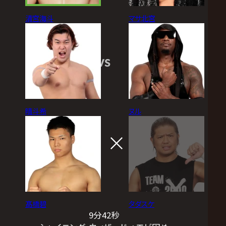
清宮海斗
マサ北宮
VS
晴斗希
ヌル
髙橋碧
タダスケ
9分42秒