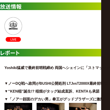
放送情報
レポート
Yoshiki猛威で最終前哨戦締め 両国へシェインに「ストマッ
▼ノーDQ戦へ政岡がBUSHI公開処刑 LTJvsT2000X最終前哨
▼“KEN稲”誕生!? 稲畑がタッグ結成直訴、KENTAも承諾
▼「ノア一顔面のデカい男」拳王がグッドブラザーズに激怒