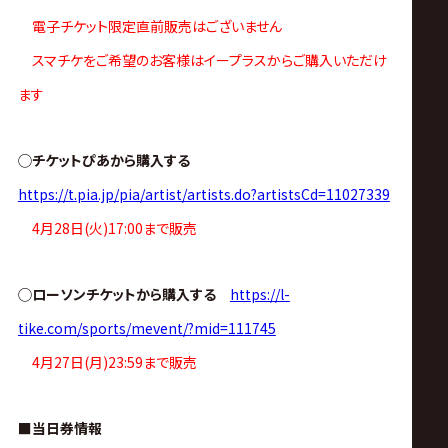
ス
電子チケット限定直前販売はございません
リ
スマチケをご希望のお客様はイープラスからご購入いただけ
ます
ン
◯チケットぴあから購入する
グ・
https://t.pia.jp/pia/artist/artists.do?artistsCd=11027339
ノ
4月28日(火)17:00まで販売
ア
◯ローソンチケットから購入する
https://l-
tike.com/sports/mevent/?mid=111745
公
4月27日(月)23:59まで販売
式
■当日券情報