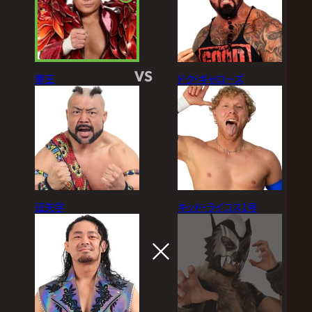
VS
拳王
ドク・ギャローズ
征矢学
キッド・ライコス1号