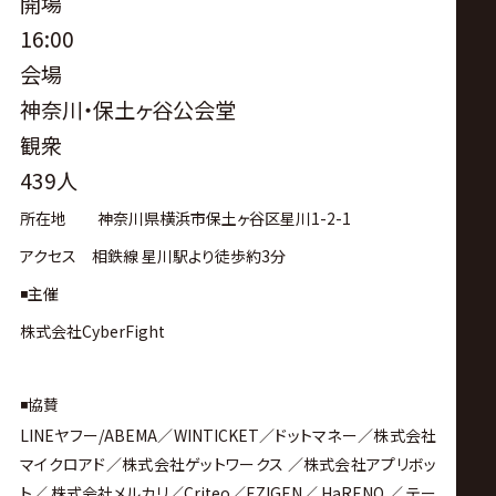
開場
16:00
会場
神奈川・保土ヶ谷公会堂
観衆
439人
所在地 神奈川県横浜市保土ヶ谷区星川1-2-1
アクセス 相鉄線 星川駅より徒歩約3分
◾️主催
株式会社CyberFight
◾️協賛
LINE
ヤフー
/ABEMA
／
WINTICKET
／ドットマネー／株式会社
マイクロアド／株式会社ゲットワークス ／株式会社アプリボッ
ト／ 株式会社メルカリ／
Criteo
／
EZIGEN
／
HaRENO
／ テー