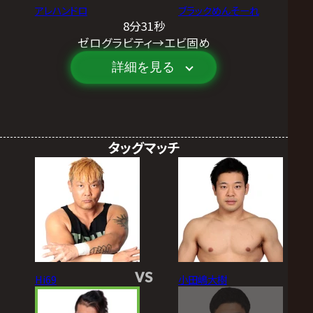
アレハンドロ
ブラックめんそーれ
8分31秒
ゼログラビティ→エビ固め
詳細を見る
タッグマッチ
VS
Hi69
小田嶋大樹