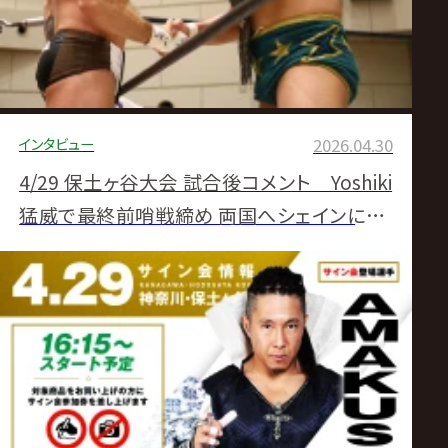
インタビュー
2026.04.30
4/29 保土ヶ谷大会 試合後コメント Yoshiki
猛威で最終前哨戦締め 両国へシェインに「ス
トマックがパンッパンになるまでやり尽くしま
しょう!」