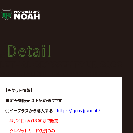
試
合
結
Detail
Detail
果
試合結果
LETHAL ODYSSEY TOUR 2026
|
2026年04月29日（水）LETHAL ODYSSEY TOUR 2026
プ
【チケット情報】
■前売券販売は下記の通りです
ロ
◯イープラスから購入する
https://eplus.jp/noah/
レ
4月29日(水)18:00まで販売
クレジットカード決済のみ