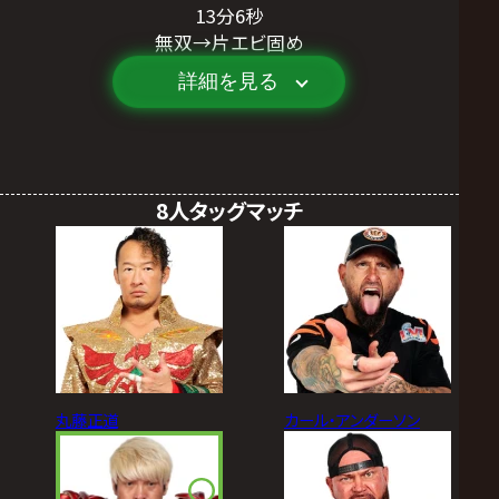
13分6秒
無双→片エビ固め
詳細を見る
8人タッグマッチ
丸藤正道
カール・アンダーソン