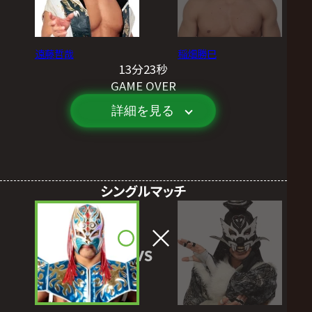
遠藤哲哉
稲畑勝巳
13分23秒
GAME OVER
詳細を見る
シングルマッチ
VS