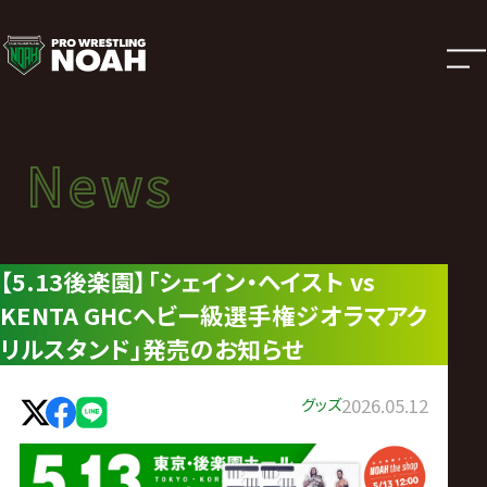
ニ
ュ
ー
News
News
ス
ニュース
|
【5.13後楽園】「シェイン・ヘイスト vs
KENTA GHCヘビー級選手権ジオラマアク
プ
リルスタンド」発売のお知らせ
ロ
グッズ
2026.05.12
レ