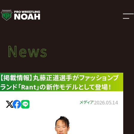
ニ
ュ
ー
News
News
ス
ニュース
|
【掲載情報】丸藤正道選手がファッションブ
ランド「Rant」の新作モデルとして登場！
プ
ロ
メディア
2026.05.14
レ