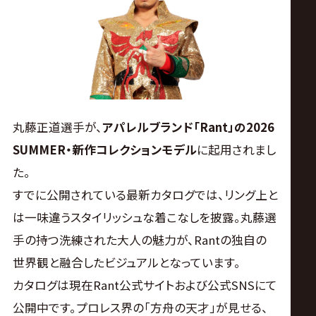
ス
リ
ン
グ・
丸藤正道選手が、
アパレルブランド「Rant」の2026
SUMMER・新作コレクションモデル
に起用されまし
ノ
た。
すでに公開されている最新カタログでは、リング上と
ア
は一味違うスタイリッシュな着こなしを披露。丸藤選
公
手の持つ洗練された大人の魅力が、Rantの独自の
世界観と融合したビジュアルとなっています。
式
カタログは現在Rant公式サイトおよび公式SNSにて
公開中です。プロレス界の「方舟の天才」が見せる、