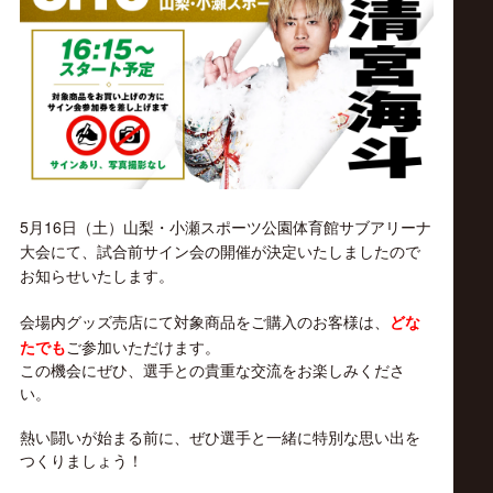
ス
リ
ン
グ・
5月16日（土）山梨・小瀬スポーツ公園体育館サブアリーナ
ノ
大会にて、試合前サイン会の開催が決定いたしましたので
お知らせいたします。
ア
会場内グッズ売店にて対象商品をご購入のお客様は、
どな
たでも
ご参加いただけます。
公
この機会にぜひ、選手との貴重な交流をお楽しみくださ
い。
式
熱い闘いが始まる前に、ぜひ選手と一緒に特別な思い出を
つくりましょう！