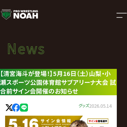
ニ
ュ
ー
News
News
ス
ニュース
|
【清宮海斗が登場！】5月16日（土）山梨・小
瀬スポーツ公園体育館サブアリーナ大会 試
プ
合前サイン会開催のお知らせ
ロ
グッズ
2026.05.14
レ