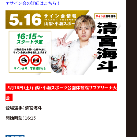
サ
▼
サイン会の詳細はこちら！
イ
ト
5月16日（土）山梨・小瀬スポーツ公園体育館サブアリーナ大
会
登場選手
：清宮海斗
開始時刻
：16:15