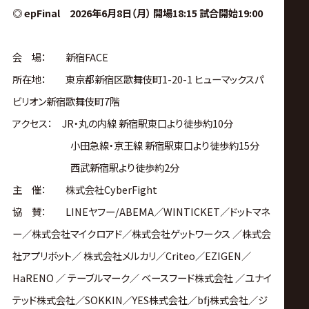
◎ epFinal 2026年6月8日（月） 開場18:15 試合開始19:00
会 場： 新宿FACE
所在地： 東京都新宿区歌舞伎町1-20-1 ヒューマックスパ
ビリオン新宿歌舞伎町7階
アクセス： JR・丸の内線 新宿駅東口より徒歩約10分
小田急線・京王線 新宿駅東口より徒歩約15分
西武新宿駅より徒歩約2分
主 催： 株式会社CyberFight
協 賛： LINEヤフー/ABEMA／WINTICKET／ドットマネ
ー／株式会社マイクロアド／株式会社ゲットワークス ／株式会
社アプリボット／ 株式会社メルカリ／Criteo／EZIGEN／
HaRENO ／ テーブルマーク／ ベースフード株式会社 ／ユナイ
テッド株式会社／SOKKIN／YES株式会社／bfj株式会社／ジ