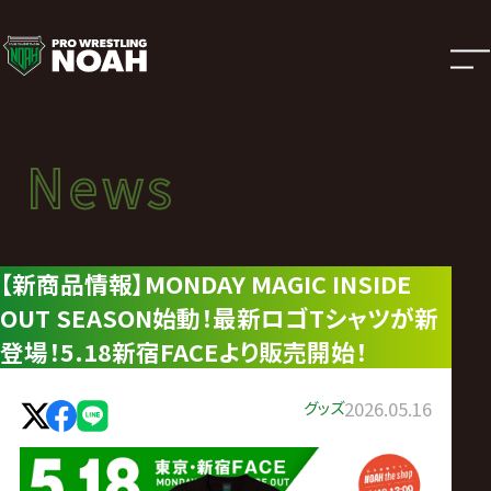
ニ
ュ
ー
News
News
ス
ニュース
|
【新商品情報】MONDAY MAGIC INSIDE
OUT SEASON始動！最新ロゴTシャツが新
プ
登場！5.18新宿FACEより販売開始！
ロ
グッズ
2026.05.16
レ