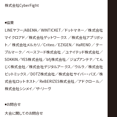
株式会社CyberFight
◾️協賛
LINE
ヤフー
/ABEMA
／
WINTICKET
／ドットマネー／株式会社
マイクロアド／株式会社ゲットワークス ／株式会社アプリボッ
ト／ 株式会社メルカリ／
Criteo
／
EZIGEN
／
HaRENO
／ テー
ブルマーク／ ベースフード株式会社 ／ユナイテッド株式会社／
SOKKIN
／
YES
株式会社／
bfj
株式会社／ジョブアンテナ／てん
じく株式会社／株式会社デジタルアークス／ウルラ／株式会社
ビットミックス／
DOTZ
株式会社／
株式会社サイバー・バズ／株
式会社ロットネスト／
ReBERIZES
株式会社／アドクロール／
株式会社シンメイ／ザ・リーヴ
◾️お問合せ
大会に関してのお問合せ