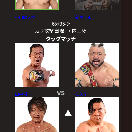
小田嶋大樹
新橋二郎
6分35秒
カサ攻撃自爆 → 体固め
タッグマッチ
VS
田中将斗
征矢学