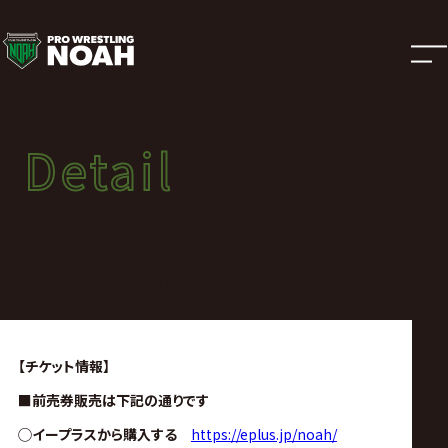
試
合
結
Detail
Detail
果
試合結果
MONDAY MAGIC INSIDE OUT
|
SEASON EP1
プ
2026年05月18日（月）MONDAY MAGIC INSIDE OUT
SEASON ep1
ロ
【チケット情報】
レ
■前売券販売は下記の通りです
◯イープラスから購入する
https://eplus.jp/noah/