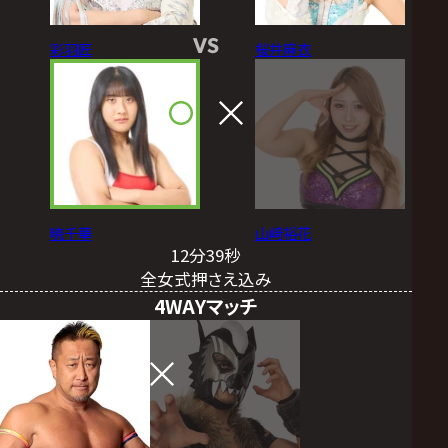
VS
彩羽匠
桜井麻衣
暁千華
山﨑裕花
12分39秒
全女式押さえ込み
4WAYマッチ