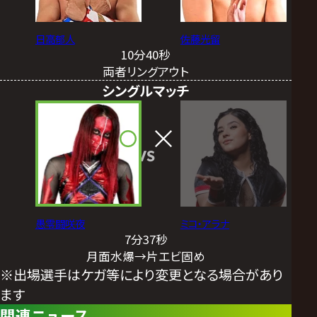
日高郁人
佐藤光留
10分40秒
両者リングアウト
シングルマッチ
VS
愚零闘咲夜
ミコ・アラナ
7分37秒
月面水爆→片エビ固め
※出場選手はケガ等により変更となる場合があり
ます
関連ニュース