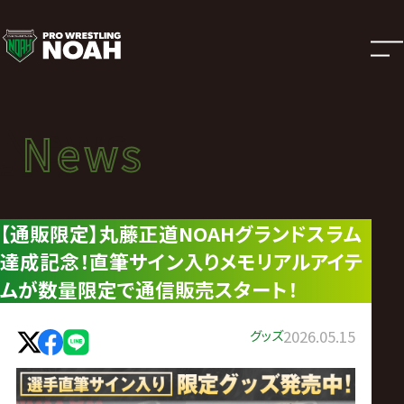
ニ
ュ
ー
News
News
ス
ニュース
|
【通販限定】丸藤正道NOAHグランドスラム
達成記念！直筆サイン入りメモリアルアイテ
プ
ムが数量限定で通信販売スタート！
ロ
グッズ
2026.05.15
レ