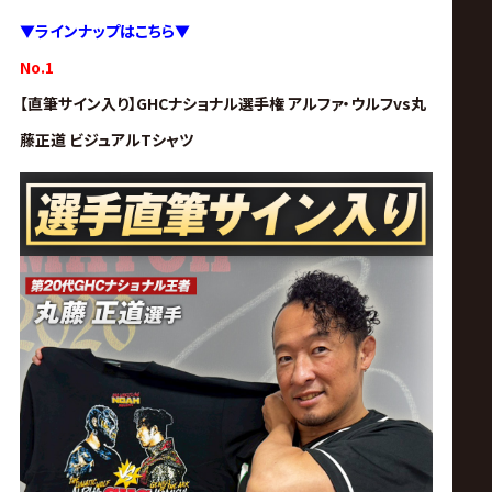
サ
▼
ラインナップはこちら▼
イ
No.1
【直筆サイン入り】GHCナショナル選手権 アルファ・ウルフvs丸
ト
藤正道 ビジュアルTシャツ