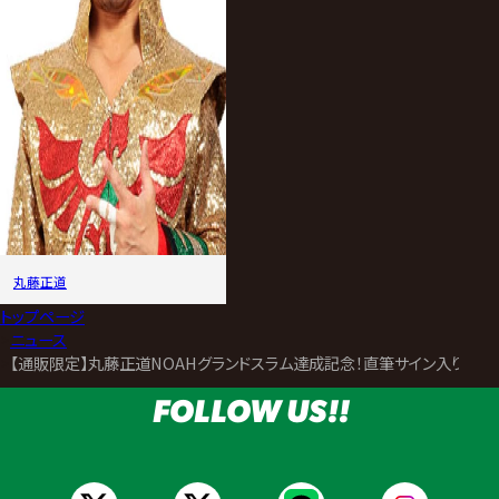
丸藤正道
トップページ
>
ニュース
>
【通販限定】丸藤正道NOAHグランドスラム達成記念！直筆サイン入りメ
FOLLOW US!!