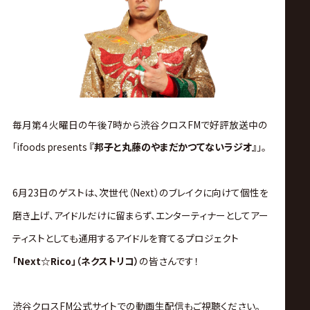
ス
リ
ン
グ・
毎月第４火曜日の午後7時から渋谷クロスFMで好評放送中の
「ifoods presents
『邦子と丸藤のやまだかつてないラジオ』
」。
ノ
ア
6月23日
のゲストは、
次世代（Next）のブレイクに向けて個性を
磨き上げ、アイドルだけに留まらず、エンターティナーとしてアー
公
ティストとしても通用するアイドルを育てるプロジェクト
「Next☆Rico」（ネクストリコ）
の皆さん
です！
式
渋谷クロスFM公式サイトでの動画生配信もご視聴ください。