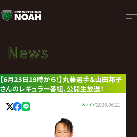
ニ
ュ
ー
News
News
ス
ニュース
|
【6月23日19時から！】丸藤選手＆山田邦子
さんのレギュラー番組、公開生放送！
プ
ロ
メディア
2026.06.21
レ