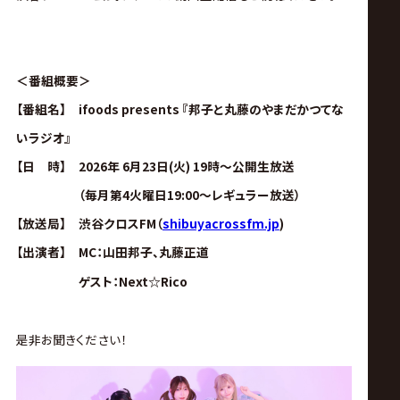
サ
イ
＜番組概要＞
ト
【番組名】 ifoods presents 『邦子と丸藤のやまだかつてな
いラジオ』
【日 時】 2026年 6月23日(火) 19時～公開生放送
（毎月第4火曜日19:00～レギュラー放送）
【放送局】 渋谷クロスFM（
shibuyacrossfm.jp
)
【出演者】 MC：山田邦子、丸藤正道
ゲスト：
Next☆Rico
是非お聞きください！