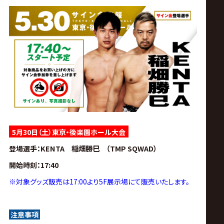
サ
イ
ト
5月30日（土）東京・後楽園ホール大会
KENTA 稲畑勝巳 （TMP SQWAD）
登場選手
：
開始時刻
：17:40
※対象グッズ販売は17:00より5F展示場にて販売いたします。
注意事項