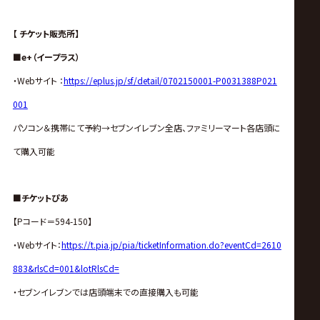
【 チケット販売所】
■e+（イープラス）
・Webサイト ：
https://eplus.jp/sf/detail/0702150001-P0031388P021
001
パソコン＆携帯にて予約→セブンイレブン全店、ファミリーマート各店頭に
て購入可能
■チケットぴあ
【Pコード＝594-150】
・Webサイト：
https://t.pia.jp/pia/ticketInformation.do?eventCd=2610
883&rlsCd=001&lotRlsCd=
・セブンイレブンでは店頭端末での直接購入も可能