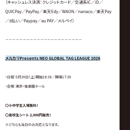
（キャッシュレス決済：クレジットカード／交通系IC／iD／
QUICPay／PayPay／楽天Edy／WAON／nanaco／楽天Pay
／d払い／Paypay／au PAY／メルペイ）
－－－－－－－－－－－－－－－－－－－－－－
メルカリPresents NEO GLOBAL TAG LEAGUE 2026
・日程：5月30日（土）開始18:30／開場17:30
・会場：東京・後楽園
ホール
〇小中学生入場無料！
〇高校生シート 2,000円販売！
※どちらも当日のみ対応となります。