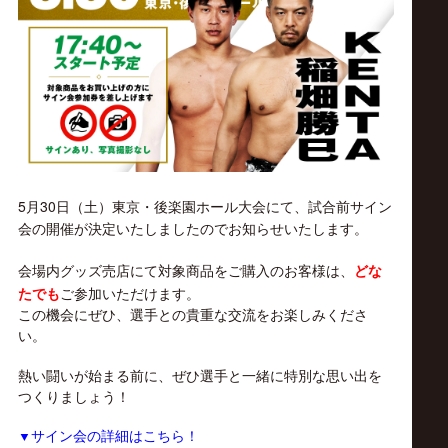
ス
リ
ン
グ・
5月30日（土）東京・後楽園ホール大会にて、試合前サイン
ノ
会の開催が決定いたしましたのでお知らせいたします。
会場内グッズ売店にて対象商品をご購入のお客様は、
どな
ア
たでも
ご参加いただけます。
この機会にぜひ、選手との貴重な交流をお楽しみくださ
公
い。
熱い闘いが始まる前に、ぜひ選手と一緒に特別な思い出を
式
つくりましょう！
▼
サイン会の詳細はこちら！