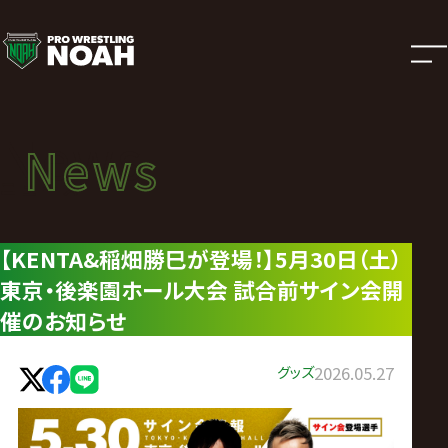
ニ
ュ
ー
News
News
ス
ニュース
|
【KENTA&稲畑勝巳が登場！】5月30日（土）
東京・後楽園ホール大会 試合前サイン会開
プ
催のお知らせ
ロ
グッズ
2026.05.27
レ