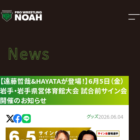
ニ
ュ
ー
News
News
ス
ニュース
|
【遠藤哲哉&HAYATAが登場！】6月5日（金）
岩手・岩手県営体育館大会 試合前サイン会
プ
開催のお知らせ
ロ
グッズ
2026.06.04
レ