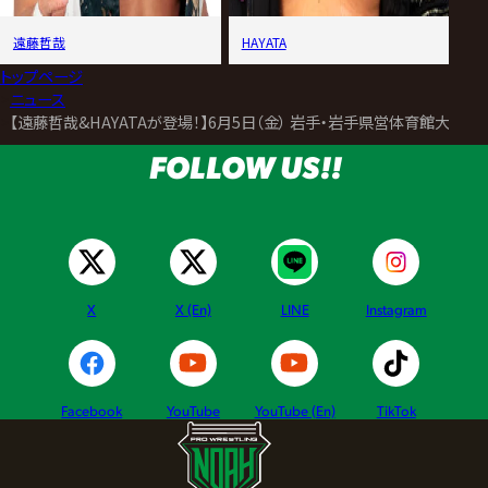
遠藤哲哉
HAYATA
トップページ
>
ニュース
>
【遠藤哲哉&HAYATAが登場！】6月5日（金） 岩手・岩手県営体育館大会
FOLLOW US!!
X
X (En)
LINE
Instagram
Facebook
YouTube
YouTube (En)
TikTok