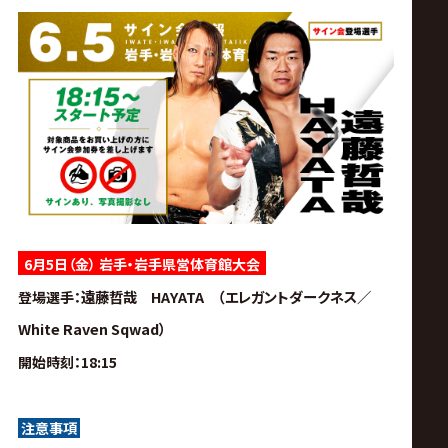
サ
イ
ト
6月5日（金） 岩手・岩手県営体育館大会
遠藤哲哉 HAYATA （エレガントダークネス／
登場選手
：
White Raven Sqwad）
開始時刻
：18:15
注意事項