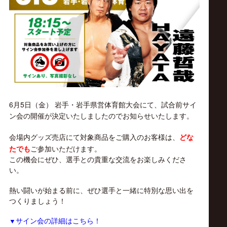
ス
リ
ン
グ・
6月5日（金） 岩手・岩手県営体育館大会にて、試合前サイ
ノ
ン会の開催が決定いたしましたのでお知らせいたします。
会場内グッズ売店にて対象商品をご購入のお客様は、
どな
ア
たでも
ご参加いただけます。
この機会にぜひ、選手との貴重な交流をお楽しみくださ
公
い。
熱い闘いが始まる前に、ぜひ選手と一緒に特別な思い出を
式
つくりましょう！
▼
サイン会の詳細はこちら！