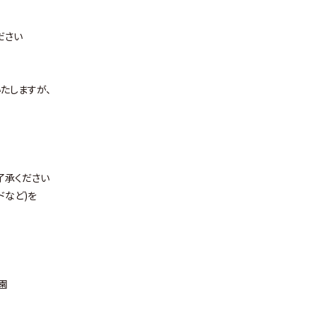
ださい
たしますが、
了承ください
ドなど)を
楽園