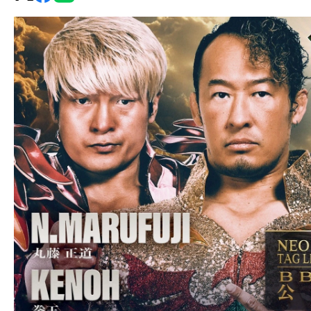
グ・
ノ
ア
公
式
サ
イ
ト