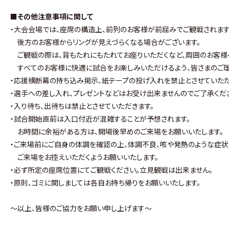
■その他注意事項に関して
・大会会場では、座席の構造上、前列のお客様が前屈みでご観戦されます
後方のお客様からリングが見えづらくなる場合がございます。
ご観戦の際は、背もたれにもたれてお座りいただくなど、周囲のお客様
すべてのお客様に快適に試合をお楽しみいただけるよう、皆さまのご理
・応援横断幕の持ち込み掲示、紙テープの投げ入れを禁止とさせていただ
・選手への差し入れ、プレゼントなどはお受け出来ませんのでご了承くだ
・入り待ち、出待ちは禁止とさせていただきます。
・試合開始直前は入口付近が混雑することが予想されます。
お時間に余裕がある方は、開場後早めのご来場をお願いいたします。
・ご来場前にご自身の体調を確認の上、体調不良、咳や発熱のような症
ご来場をお控えいただくようお願いいたします。
・必ず所定の座席位置にてご観戦ください。立見観戦は出来ません。
・原則、ゴミに関しましては各自お持ち帰りをお願いいたします。
～以上、皆様のご協力をお願い申し上げます～