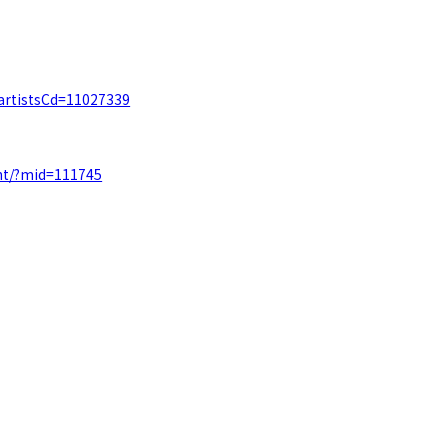
o?artistsCd=11027339
ent/?mid=111745