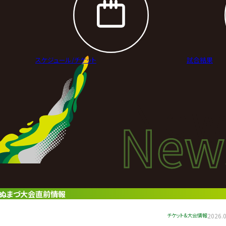
スケジュール/
チケット
試合結果
New
New
ニュ
ッセぬまづ大会直前情報
チケット&大会情報
2026.0