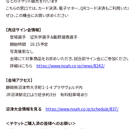
などのチケット販売を行います
こちらの窓口では、カード決済、電子マネー、QRコード決済もご利用いた
ぜひ、この機会にお買い求めください
【売店サイン会情報】
登場選手 征矢学選手＆飯野雄貴選手
開始時間 16:15予定
写真撮影なし
会場にて対象商品をお求めいただき、試合前サイン会にご参加くださ
詳細はこちら
https://www.noah.co.jp/news/8242/
【会場アクセス】
静岡県沼津市大手町1-1-4 プラザヴェルデ内
JR沼津駅北口より徒歩約3分 有料駐車場あり
沼津大会情報を見る
https://www.noah.co.jp/schedule/837/
＜チケットご購入済の皆様へのお願い＞