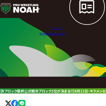
ニ
ュ
ー
ニュース
ス
Wrestle Universe ↗︎
|
プ
ロ
レ
ス
リ
【Bブロック最終公式戦!Bブロック1位が決まる!!】6月13日・キラメ
ン