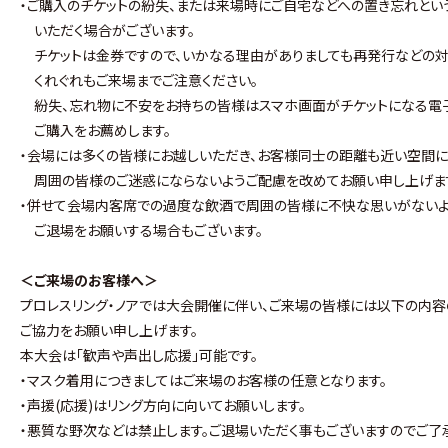
・ご購入のチケットの紛失、または来場時にご自宅などへの置き忘れとい
いただく場合がございます。
チケットは金券ですので、いかなる理由がありましても再発行などの対
くれぐれもご来場までご注意ください。
紛失、忘れ物に不安をお持ちの皆様はスマホ画面がチケットになる電子
ご購入をお薦めします。
・会場には多くの皆様にお越しいただき、お客様同士の距離も近い空間に
周囲の皆様のご迷惑にならないようご配慮を改めてお願い申し上げま
・併せて会場内客席での過度な飲酒で周囲の皆様に不快な思いがないよ
ご退場をお願いする場合もございます。
＜ご来場のお客様へ＞
プロレスリング・ノアでは大会開催に伴い、ご来場の皆様には以下の内容
ご協力をお願い申し上げます。
本大会は｢歓声や声出し応援｣可能です。
・マスク着用につきましてはご来場のお客様の任意となります。
・声援(応援)はリング方向に向いてお願いします。
・悪質な野次などは禁止します。ご退場いただく事もございますのでご了