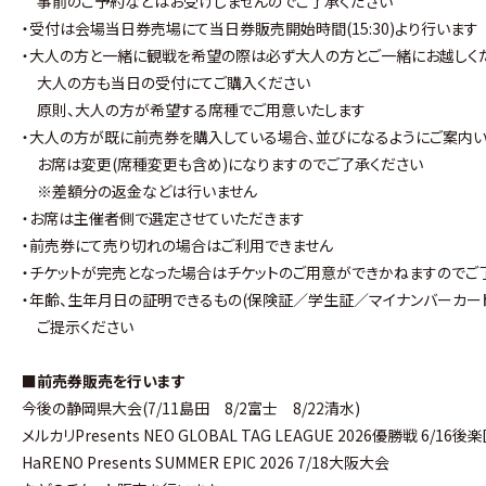
事前のご予約などはお受けしませんのでご了承ください
・受付は会場当日券売場にて当日券販売開始時間(15:30)より行います
・大人の方と一緒に観戦を希望の際は必ず大人の方とご一緒にお越しく
大人の方も当日の受付にてご購入ください
原則、大人の方が希望する席種でご用意いたします
・大人の方が既に前売券を購入している場合、並びになるようにご案内い
お席は変更(席種変更も含め)になりますのでご了承ください
※差額分の返金などは行いません
・お席は主催者側で選定させていただきます
・前売券にて売り切れの場合はご利用できません
・チケットが完売となった場合はチケットのご用意ができかねますのでご
・年齢、生年月日の証明できるもの(保険証／学生証／マイナンバーカー
ご提示ください
■前売券販売を行います
今後の静岡県大会(7/11島田 8/2富士 8/22清水)
メルカリPresents NEO GLOBAL TAG LEAGUE 2026優勝戦 6/16後
HaRENO Presents SUMMER EPIC 2026 7/18大阪大会