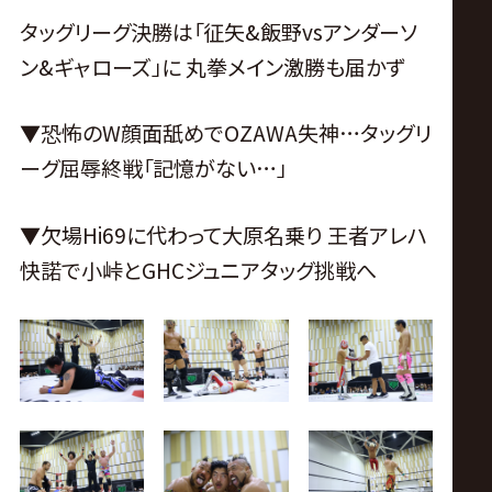
タッグリーグ決勝は「征矢&飯野vsアンダーソ
ン&ギャローズ」に 丸拳メイン激勝も届かず
▼恐怖のW顔面舐めでOZAWA失神…タッグリ
ーグ屈辱終戦「記憶がない…」
▼欠場Hi69に代わって大原名乗り 王者アレハ
快諾で小峠とGHCジュニアタッグ挑戦へ