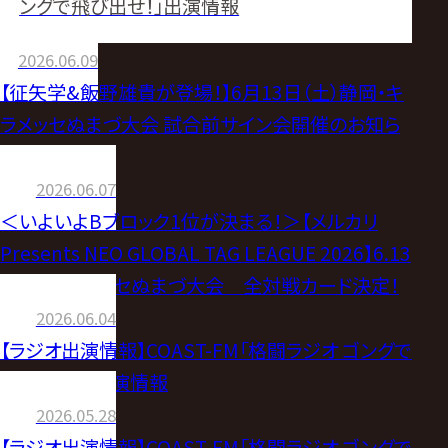
ングで飛び出せ！」出演情報
2026.06.09
【征矢学&飯野雄貴が登場！】6月13日（土）静岡・キ
ラメッセぬまづ大会 試合前サイン会開催のお知ら
せ
2026.06.07
＜いよいよBブロック1位が決まる！＞【メルカリ
Presents NEO GLOBAL TAG LEAGUE 2026】6.13
静岡・キラメッセぬまづ大会 全対戦カード決定！
2026.06.04
【ラジオ出演情報】COAST-FM「格闘ラジオ ゴングで
飛び出せ！」出演情報
2026.05.28
【ラジオ出演情報】COAST-FM「格闘ラジオ ゴングで