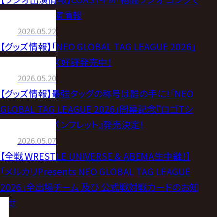
飛び出せ！」出演情報
2026.05.22
【グッズ情報】「NEO GLOBAL TAG LEAGUE 2026」
開催記念グッズ好評発売中！
2026.05.20
【グッズ情報】最強タッグの称号は誰の手に！「NEO
GLOBAL TAG LEAGUE 2026」開幕記念『ロゴTシ
ャツ』＆『公式パンフレット』発売決定！
2026.05.07
【全戦 WRESTLE UNIVERSE & ABEMA生中継！】
「メルカリPresents NEO GLOBAL TAG LEAGUE
2026」全出場チーム 及び 公式戦対戦カードのお知
らせ