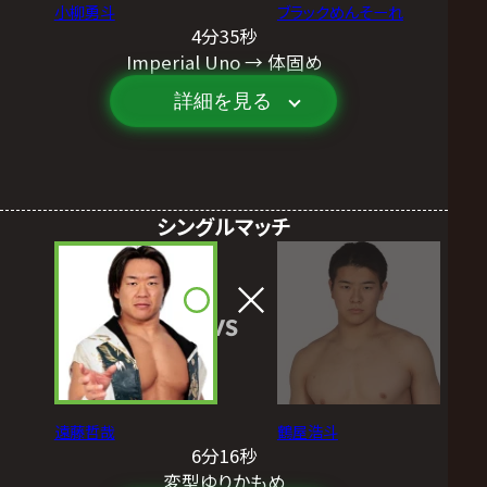
小柳勇斗
ブラックめんそーれ
4分35秒
Imperial Uno → 体固め
詳細を見る
シングルマッチ
VS
遠藤哲哉
鶴屋浩斗
6分16秒
変型ゆりかもめ