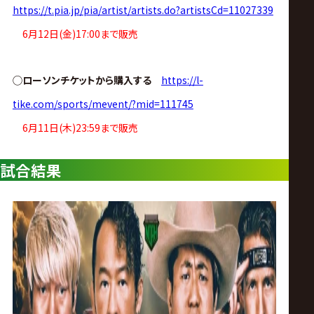
サ
https://t.pia.jp/pia/artist/artists.do?artistsCd=11027339
6月12日(金)17:00まで販売
イ
ト
◯ローソンチケットから購入する
https://l-
tike.com/sports/mevent/?mid=111745
6月11日(木)23:59まで販売
試合結果