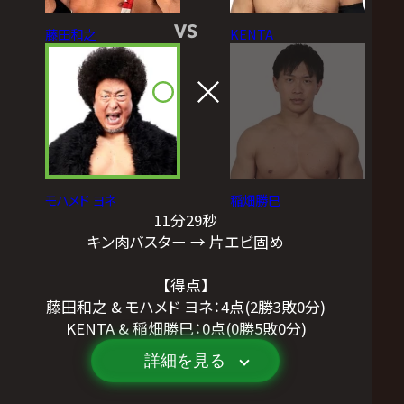
VS
藤田和之
KENTA
モハメド ヨネ
稲畑勝巳
11分29秒
キン肉バスター → 片エビ固め
【得点】
藤田和之 & モハメド ヨネ：4点(2勝3敗0分)
KENTA & 稲畑勝巳：0点(0勝5敗0分)
詳細を見る