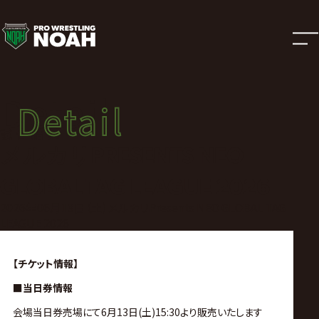
試
合
結
Detail
Detail
果
試合結果
メルカリPRESENTS NEO
|
GLOBAL TAG LEAGUE 2026
プ
2026年06月13日（土）メルカリPresents NEO GLOBAL TAG
LEAGUE 2026
ロ
【チケット情報】
レ
■当日券情報
会場当日券売場にて6月13日(土)15:30より販売いたします