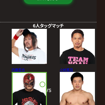
6人タッグマッチ
内藤哲也
小峠篤司
VS