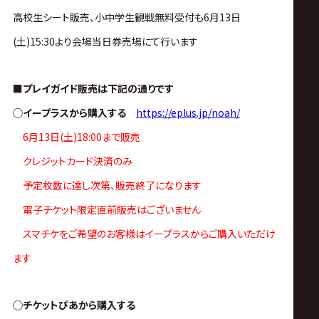
ス
高校生シート販売、小中学生観戦無料受付も6月13日
リ
(土)15:30より会場当日券売場にて行います
ン
■プレイガイド販売は下記の通りです
◯イープラスから購入する
https://eplus.jp/noah/
グ・
6月13日(土)18:00まで販売
ノ
クレジットカード決済のみ
予定枚数に達し次第、販売終了になります
ア
電子チケット限定直前販売はございません
スマチケをご希望のお客様はイープラスからご購入いただけ
公
ます
式
◯チケットぴあから購入する