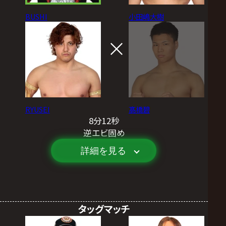
BUSHI
小田嶋大樹
RYUSEI
髙橋碧
8分12秒
逆エビ固め
詳細を見る
タッグマッチ