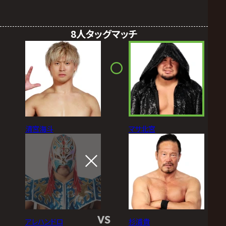
8人タッグマッチ
清宮海斗
マサ北宮
VS
アレハンドロ
杉浦貴