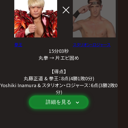
拳王
スタリオン・ロジャース
15分03秒
丸拳 → 片エビ固め
【得点】
丸藤正道 & 拳王：8点(4勝1敗0分)
Yoshiki Inamura & スタリオン・ロジャース：6点(3勝2敗0
分)
詳細を見る