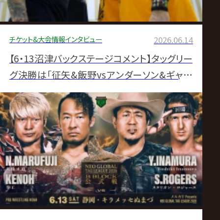
チケット&大会情報
インタビュー
2026.06.14
【6・13沼津バックステージコメント】タッグリー
グ決勝は「征矢&飯野vsアンダーソン&ギャロ
ーズ」に 丸拳メイン激勝も届かず▼恐怖のW
顔面舐めでOZAWA失神…タッグリーグ屈辱
終戦「記憶がない…」▼欠場Hi69に代わって大
原名乗り 王者アレハ快諾で小峠とGHCジュニ
アタッグ挑戦へ