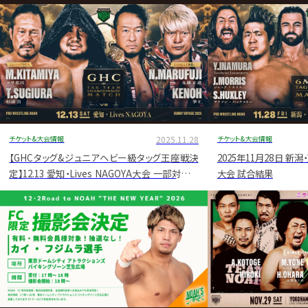
グ・
ノ
ア
公
式
サ
チケット&大会情報
2025.11.28
チケット&大会情報
イ
【GHCタッグ&ジュニアヘビー級タッグ王座戦決
2025年11月28日 
定】12.13 愛知・Lives NAGOYA大会 一部対戦カ
大会 試合結果
ト
ード決定のお知らせ