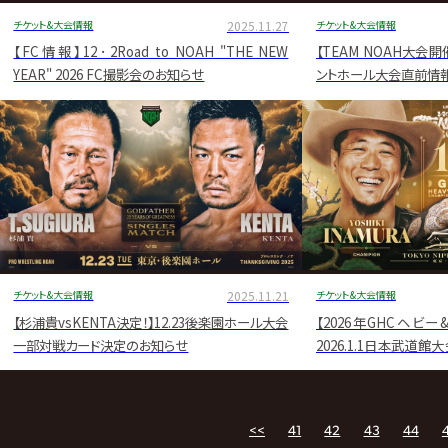
チケット&大会情報
2025.11.27
チケット&大会情報
【FC情報】12･2Road to NOAH "THE NEW
【TEAM NOAH大会開
YEAR" 2026 FC撮影会のお知らせ
ントホール大会直前情
チケット&大会情報
2025.11.21
チケット&大会情報
【杉浦貴vsKENTA決定！】12.23後楽園ホール大会
【2026年GHCヘビ
一部対戦カード決定のお知らせ
2026.1.1日本武道
お知らせ
<<
41
42
43
44