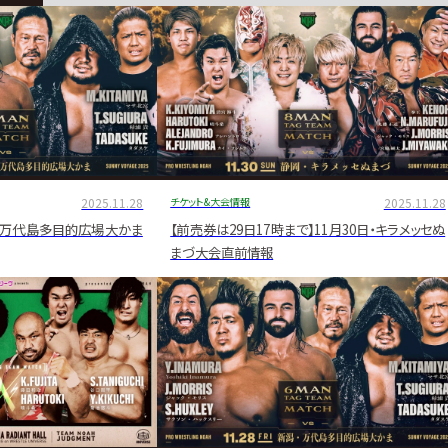
2025.11.28
チケット&大会情報
2025.11.28
新潟・万代島多目的広場大かま
【前売券は29日17時まで】11月30日・キラメッセぬ
まづ大会直前情報