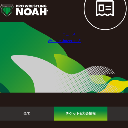
ニ
ュ
ー
ニュース
ス
Wrestle Universe ↗︎
|
プ
ロ
レ
ス
リ
全て
チケット&大会情報
ン