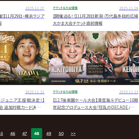
2025.11.27
チケット&大会情報
2025.11.26
催!】11月29日・横浜ラジア
【開催迫る！！】11月28日新潟・万代島多目的広場
報
大かま大会チケット直前情報
2025.11.21
チケット&大会情報
2025.11.21
ー&ジュニア王座戦決定！】
【12.7後楽園ホール大会】清宮海斗デビュー10周
館大会 追加対戦カード決定の
年記念プロデュース大会「狂乱のDECADE」全対
戦カード決定！
45
46
47
48
49
50
>>