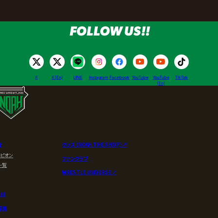
FOLLOW US!!
X
X (En)
LINE
Instagram
Facebook
YouTube
YouTube
TikTok
(En)
介
グッズ (NOAH THE SHOP) ↗︎
ンピオン
ファンクラブ
一覧
WRESTLE UNIVERSE ↗︎
とは
募集