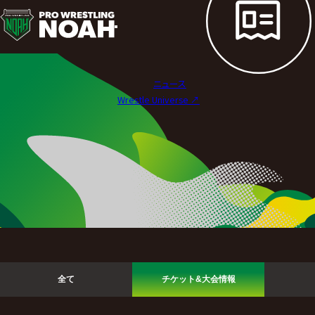
ニ
ュ
ー
ニュース
ス
Wrestle Universe ↗︎
|
プ
ロ
レ
ス
リ
全て
チケット&大会情報
ン