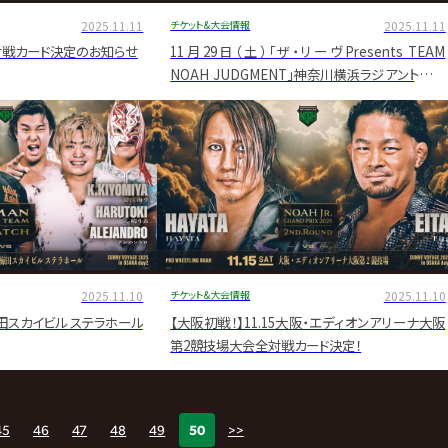
2025.11.11
チケット&大会情報
2025.11.11
部対戦カード決定のお知らせ
11月29日（土）「ザ・リーヴPresents TEAM
NOAH JUDGMENT」神奈川横浜ラジアントホー
ル大会 全対戦カード決定のお知らせ
2025.11.10
チケット&大会情報
2025.11.10
6梅田スカイビル ステラホール
【大阪初戦！】11.15大阪・エディオンアリーナ大阪
第2競技場大会全対戦カード決定！
45
46
47
48
49
50
>>