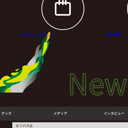
スケジュール/
チケット
試合結果
New
New
ニュ
グッズ
メディア
インタビュー