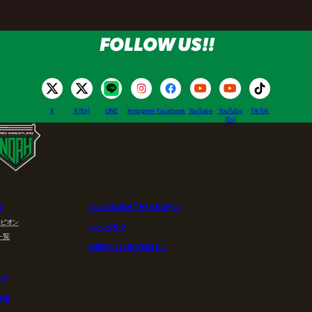
FOLLOW US!!
X
X (En)
LINE
Instagram
Facebook
YouTube
YouTube
TikTok
(En)
介
グッズ (NOAH THE SHOP) ↗︎
ンピオン
ファンクラブ
一覧
WRESTLE UNIVERSE ↗︎
とは
募集