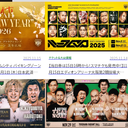
2025.11.15
チケット&大会情報
2025.11.14
ームシティ バイキングゾーン
【当日券は15日16時から！スマチケも発売中！】11
1月1日（木）日本武道館大
月15日エディオンアリーナ大阪第2競技場大会チ
ト開催が決定
ケット直前情報【新GHC王者Yoshikiが大阪上
陸！】