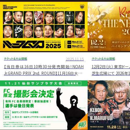
グ・
ノ
ア
公
式
サ
チケット&大会情報
2025.11.15
チケット&大会情報
イ
【当日券は16日10時30分発売開始！NOAH
12月2日（火） 東京ド
Jr.GRAND PRIX 2nd. ROUND】11月16日大阪・
芝生広場にて 2026年
ト
梅田ステラホール大会チケット直前情報
会に向けた公開イベン