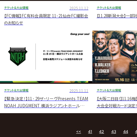
チケット&大会情報
2025.11.12
チケット&大会情報
【FC情報】FC有料会員限定 11･21仙台FC撮影会
【11.28新潟大会】一
のお知らせ
チケット&大会情報
2025.11.11
チケット&大会情報
【緊急決定！】11･29ザ・リーヴPresents TEAM
【大阪二日目！】11.1
NOAH JUDGMENT 横浜ラジアントホール大会
大会全対戦カード決定！
開催のお知らせ
<<
41
42
43
44