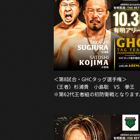
＜第8試合・GHCタッグ選手権＞
（王者）杉浦貴 小島聡 VS 拳王
※第62代王者組の初防衛戦となります