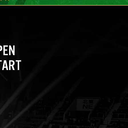
PEN
TART