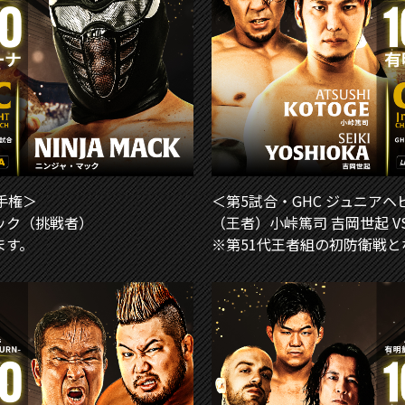
手権＞
＜第5試合・GHC ジュニア
マック（挑戦者）
（王者）小峠篤司 吉岡世起 VS
ます。
※第51代王者組の初防衛戦と