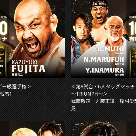
ヘビー級選手権＞
＜第9試合・6人タッグマッチ・PRO-
挑戦者）
～TRIUMPH～＞
武藤敬司 丸藤正道 稲村愛
晃