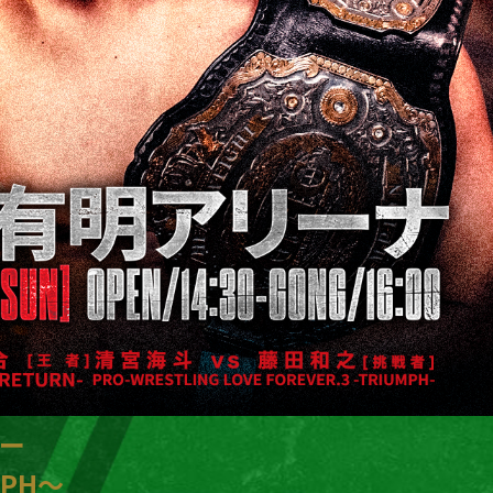
Nー
MPH～