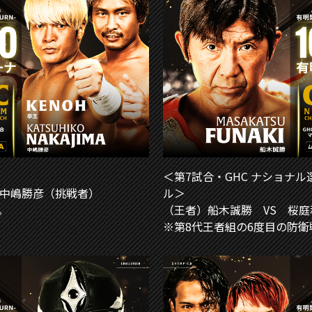
＜第7試合・GHC ナショナル
 中嶋勝彦（挑戦者）
ル＞
。
（王者）船木誠勝 VS 桜
※第8代王者組の6度目の防衛