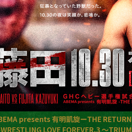
BEMA presents 有明凱旋ーTHE RETUR
-WRESTLING LOVE FOREVER.3 ～TRIU