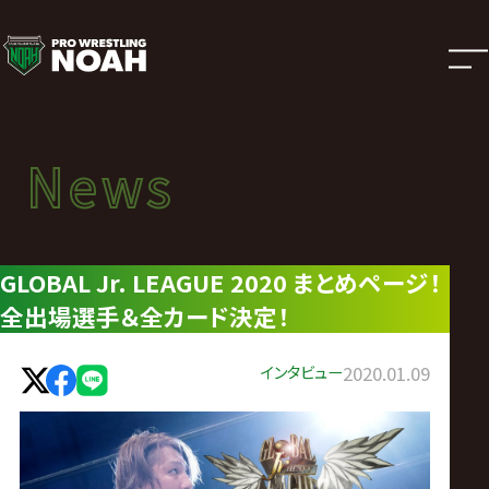
ニ
ュ
ー
News
News
ス
ニュース
|
GLOBAL Jr. LEAGUE 2020 まとめページ！
全出場選手＆全カード決定！
プ
ロ
インタビュー
2020.01.09
レ