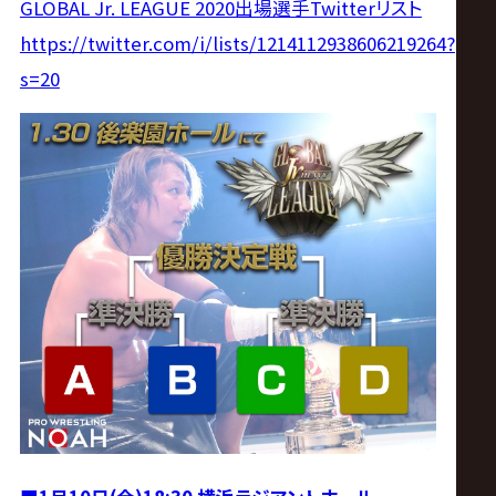
GLOBAL Jr. LEAGUE 2020出場選手Twitterリスト
https://twitter.com/i/lists/1214112938606219264?
s=20