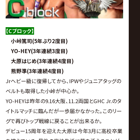
【Cブロック】
小峠篤司(5年ぶり2度目)
YO-HEY(3年連続3度目)
大原はじめ(3年連続4度目)
熊野準(3年連続4度目)
Jrヘビー級に復帰してから、IPWやジュニアタッグの
ベルトも取得した小峠が中心か。
YO-HEYは昨年の9.16大阪、11.2両国とGHC Jr.のタ
イトルマッチに臨んだが一歩届かなかった。このリー
グで再びトップ戦線に戻ることが出来るか。
デビュー15周年を迎えた大原は今年3月に高校卒業