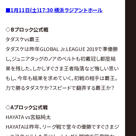
■1月11日(土)17:30 横浜ラジアントホール
◇Bブロック公式戦
タダスケvs覇王
タダスケは昨年GLOBAL Jr.LEAGUE 2019で準優勝
し,ジュニアタッグのノアのベルトも初戴冠し都度結
果を残した。しかしすぐさま王者陥落など悔しい思い
もし、今年も結果を求めていく。初戦の相手は覇王。
力で勝るタダスケか？スピードで翻弄する覇王か？
◇Aブロック公式戦
HAYATA vs宮脇純太
HAYATAは昨年、リーグ戦で堂々の優勝ですぐさまジ