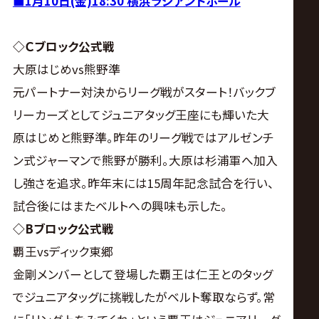
■1月10日(金)18
:30 横浜ラジアントホール
◇Ｃブロック公式戦
大原はじめvs熊野準
元パートナー対決からリーグ戦がスタート！バックブ
リーカーズとしてジュニアタッグ王座にも輝いた大
原はじめと熊野準。昨年のリーグ戦ではアルゼンチ
ン式ジャーマンで熊野が勝利。大原は杉浦軍へ加入
し強さを追求。昨年末には15周年記念試合を行い、
試合後にはまたベルトへの興味も示した。
◇Bブロック公式戦
覇王vsディック東郷
金剛メンバーとして登場した覇王は仁王とのタッグ
でジュニアタッグに挑戦したがベルト奪取ならず。常