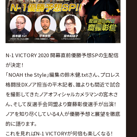
ス
リ
ン
グ・
N-1 VICTORY 2020 開幕直前優勝予想SPの生配信
が決定！
ノ
「NOAH the Style」編集の鈴木健.txtさん、プロレス
格闘技DXノア担当の平木記者、誰よりも間近で試合
ア
を撮影してきたノアオフィシャルカメラマンの宮木さ
公
ん、そして反選手会同盟より齋藤彰俊選手が出演！
ノアを知り尽くしている4人が優勝予想と展望を徹底
式
的に語ります。
これを見ればN-1 VICTORYが何倍も楽しくなる！