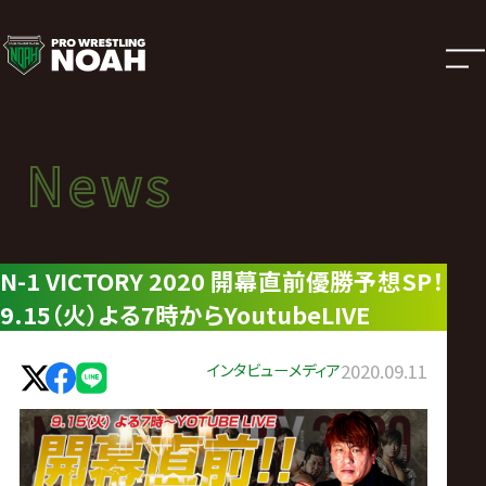
ニ
ュ
ー
News
News
ス
ニュース
|
N-1 VICTORY 2020 開幕直前優勝予想SP！
9.15（火）よる7時からYoutubeLIVE
プ
ロ
インタビュー
メディア
2020.09.11
レ