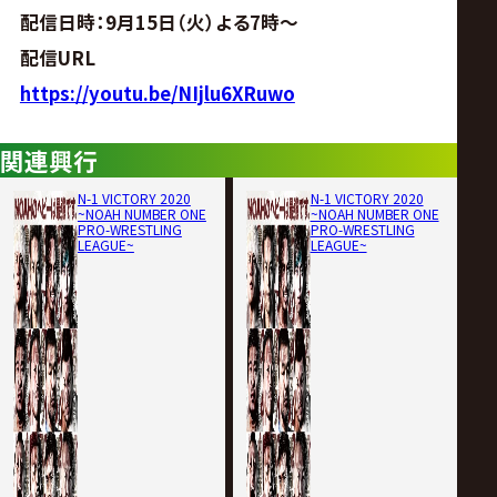
サ
配信日時：9月15日（火）よる7時～
イ
配信URL
https://youtu.be/NIjlu6XRuwo
ト
関連興行
N-1 VICTORY 2020
N-1 VICTORY 2020
~NOAH NUMBER ONE
~NOAH NUMBER ONE
PRO-WRESTLING
PRO-WRESTLING
LEAGUE~
LEAGUE~