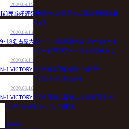
2020.09.15
【前売券好評発売中】9･26新潟大会直前情報【小橋
建太さん来場決定】
2020.09.13
9･18名古屋大会～10･4後楽園大会 全対戦カード
＆10･11大阪大会一部対戦カード決定のお知らせ
2020.09.11
N-1 VICTORY 2020 開幕直前優勝予想SP！
9.15（火）よる7時からYoutubeLIVE
2020.09.10
N-1 VICTORY 2020 直前記者会見を9月17日（木）
19時よりYoutubeにてLIVE配信
トップページ