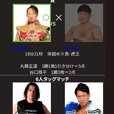
負
VS
丸藤正道
谷口周平
18分21秒 体固め※真･虎王
丸藤正道 2勝1敗1引き分け＝5点
谷口周平 1勝3敗＝2点
6人タッグマッチ