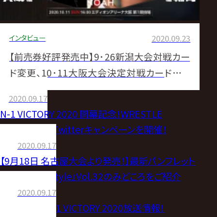
インタビュー
2020.09.23
【前売券好評発売中】9･26新潟大会対戦カー
ド変更、10･11大阪大会決定対戦カードのお
知らせ
2020.09.17
N-1 VICTORY 2020 開幕記念！WRESTLE
UNIVERSEでTwitterキャンペーンを開催！
2020.09.17
【9月18日 名古屋大会より発売！】最新パンフレット
『NOAH the Style』Vol.32のみどころをご紹介
2020.09.17
【放送情報】N-1 VICTORY 2020放送情報！