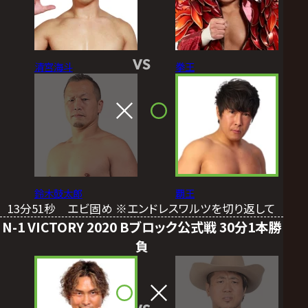
VS
清宮海斗
拳王
鈴木鼓太郎
覇王
13分51秒 エビ固め ※エンドレスワルツを切り返して
N-1 VICTORY 2020 Bブロック公式戦 30分1本勝
負