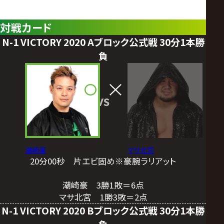
対戦カード
N-1 VICTORY 2020 Aブロック公式戦 30分1本勝
負
VS
潮崎豪
マサ北宮
20分00秒 片エビ固め※豪腕ラリアット
潮崎豪 3勝1敗＝6点
マサ北宮 1勝3敗＝2点
N-1 VICTORY 2020 Bブロック公式戦 30分1本勝