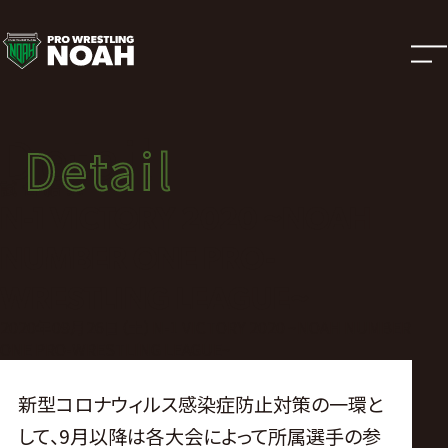
試
合
結
Detail
Detail
果
試合結果
N-1 VICTORY 2020 ~NOAH
|
NUMBER ONE PRO-
プ
WRESTLING LEAGUE~
2020年09月26日（土）N-1 VICTORY 2020 ~NOAH NUMBER
ロ
ONE PRO-WRESTLING LEAGUE~
レ
新型コロナウィルス感染症防止対策の一環と
して、9月以降は各大会によって所属選手の参