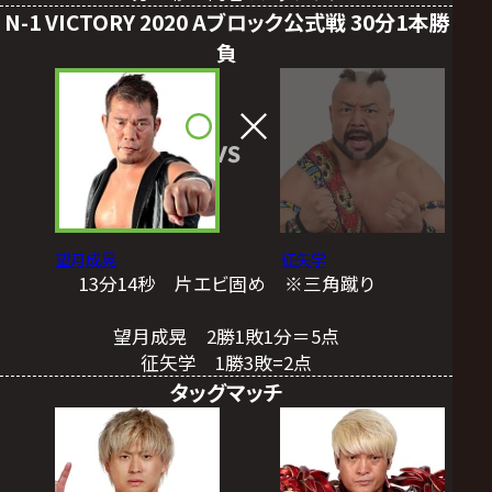
N-1 VICTORY 2020 Aブロック公式戦 30分1本勝
負
VS
望月成晃
征矢学
13分14秒 片エビ固め ※三角蹴り
望月成晃 2勝1敗1分＝5点
征矢学 1勝3敗=2点
タッグマッチ