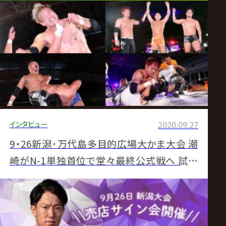
インタビュー
2020.09.27
9・26新潟･万代島多目的広場大かま大会 潮
崎がN-1単独首位で堂々最終公式戦へ 試合
後コメント