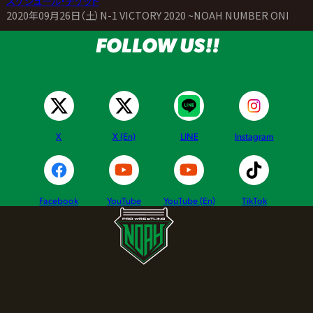
>
スケジュール・チケット
>
2020年09月26日（土）N-1 VICTORY 2020 ~NOAH NUMBER ONE PR
FOLLOW US!!
X
X (En)
LINE
Instagram
Facebook
YouTube
YouTube (En)
TikTok