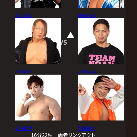
小川良成
原田大輔
VS
HAYATA
小峠篤司
岡田欣也
宮脇純太
16分22秒 両者リングアウト