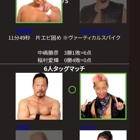
VS
中嶋勝彦
Yoshiki Inamura
11分49秒 片エビ固め ※ヴァーティカルスパイク
中嶋勝彦 3勝1敗=6点
稲村愛輝 0勝4敗=0点
6人タッグマッチ
杉浦貴
YO-HEY