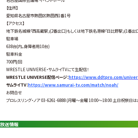
【住所】
愛知県名古屋市熱田区熱田西1番1号
【アクセス】
地下鉄名城線「西高蔵駅」(2番出口)もしくは地下鉄名港線「日比野駅」(1番出
駐車場
638台(内。身障者用10台)
駐車料金
700円/回
WRESTLE UNIVERSE・サムライTVにて生配信！
WRESTLE UNIVERSE配信ページ：
https://www.ddtpro.com/univer
サムライTV：
https://www.samurai-tv.com/match/noah/
お問合せ
プロレスリング・ノア 03-6261-6888 (月曜〜金曜 10:00〜18:00 土日祝祭日
放送情報