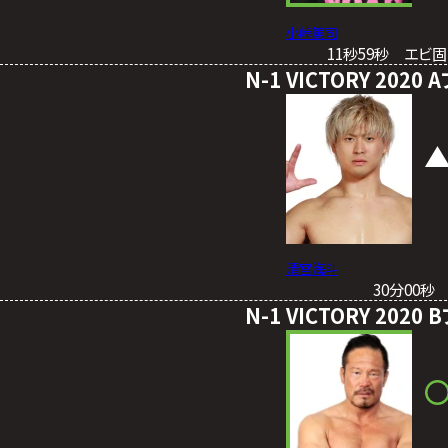
小峠篤司
11秒59秒 エビ
N-1 VICTORY 20
清宮海斗
30分00
N-1 VICTORY 20