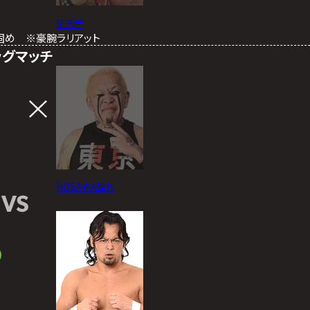
征矢学
体固め ※豪腕ラリアット
ッグマッチ
NOSAWA論外
VS