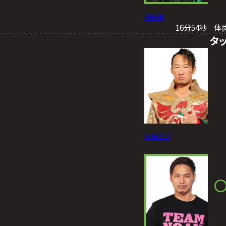
潮崎豪
16分54秒 
タ
丸藤正道