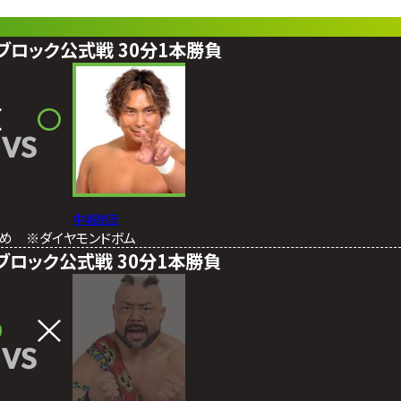
20 Bブロック公式戦 30分1本勝負
VS
中嶋勝彦
固め ※ダイヤモンドボム
20 Aブロック公式戦 30分1本勝負
VS