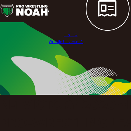
試
合
結
ニュース
果
Wrestle Universe ↗︎
|
プ
ロ
レ
ス
N-1 VICTORY 2020
リ
PRO-WRESTLING LE
ン