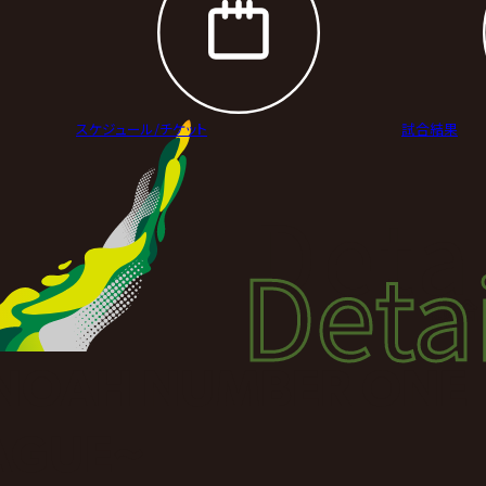
スケジュール/
チケット
試合結果
Deta
Detai
試合
 ~NOAH NUMBER ONE
AGUE~