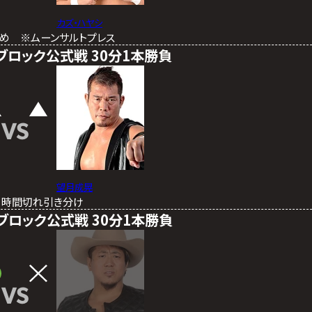
カズ・ハヤシ
固め ※ムーンサルトプレス
20 Aブロック公式戦 30分1本勝負
VS
望月成晃
秒 時間切れ引き分け
20 Bブロック公式戦 30分1本勝負
VS