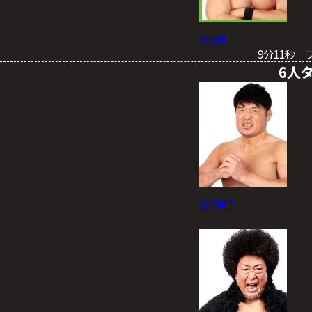
杉浦貴
9分11秒 
6人
谷口周平