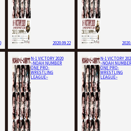
0
2020.09.22
2020
N-1 VICTORY 2020
N-1 VICTORY 202
~NOAH NUMBER
~NOAH NUMBE
ONE PRO-
ONE PRO-
WRESTLING
WRESTLING
LEAGUE~
LEAGUE~