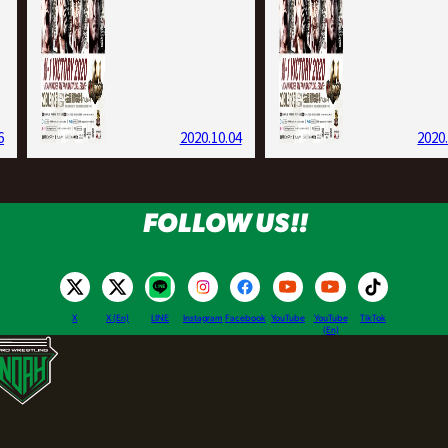
6
2020.10.04
2020
FOLLOW US!!
X
X (En)
LINE
Instagram
Facebook
YouTube
YouTube
TikTok
(En)