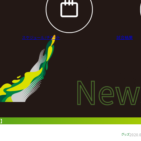
スケジュール/
チケット
試合結果
New
New
ニュ
】
グッズ
2020.0