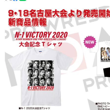
グ・
ノ
ア
公
式
サ
イ
ト