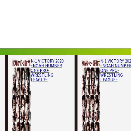
N-1 VICTORY 2020
N-1 VICTORY 202
~NOAH NUMBER
~NOAH NUMBE
ONE PRO-
ONE PRO-
WRESTLING
WRESTLING
LEAGUE~
LEAGUE~