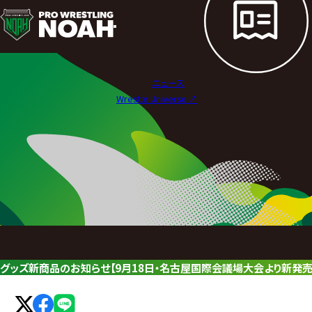
ニ
ュ
ー
ニュース
ス
Wrestle Universe ↗︎
|
プ
ロ
レ
ス
リ
グッズ新商品のお知らせ【9月18日・名古屋国際会議場大会より新発売
ン