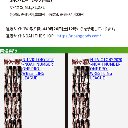
サイズ：S,M,L,XL,XXL
会場販売価格4,000円 通信販売価格4,400円
通販サイトでの取り扱いは
9月26日(土)12時
からを予定しております。
通販サイトNOAH THE SHOP
https://noahgoods.com/
関連興行
N-1 VICTORY 2020
N-1 VICTORY 2020
~NOAH NUMBER
~NOAH NUMBER
ONE PRO-
ONE PRO-
WRESTLING
WRESTLING
LEAGUE~
LEAGUE~