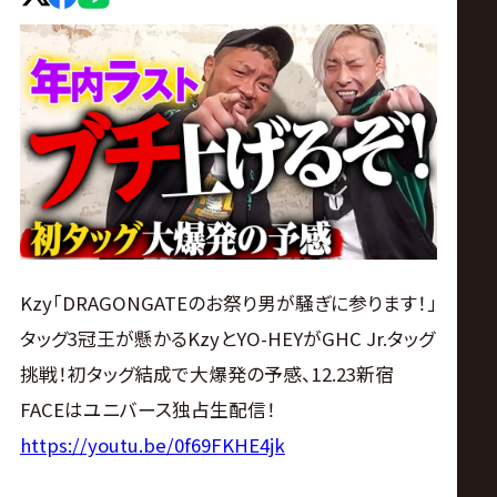
ス
リ
ン
グ・
ノ
Kzy「DRAGONGATEのお祭り男が騒ぎに参ります！」
ア
タッグ3冠王が懸かるKzyとYO-HEYがGHC Jr.タッグ
公
挑戦！初タッグ結成で大爆発の予感、12.23新宿
FACEはユニバース独占生配信！
式
https://youtu.be/0f69FKHE4jk