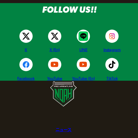
FOLLOW US!!
X
X (En)
LINE
Instagram
Facebook
YouTube
YouTube (En)
TikTok
ニュース