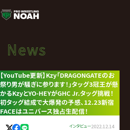
ニ
ュ
ー
News
News
ス
ニュース
|
【YouTube更新】Kzy「DRAGONGATEのお
祭り男が騒ぎに参ります！」タッグ3冠王が懸
プ
かるKzyとYO-HEYがGHC Jr.タッグ挑戦！
ロ
初タッグ結成で大爆発の予感、12.23新宿
FACEはユニバース独占生配信！
レ
インタビュー
2022.12.14