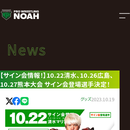
ニ
ュ
ー
News
News
ス
ニュース
|
【サイン会情報！】10.22清水、10.26広島、
10.27熊本大会 サイン会登場選手決定！
プ
ロ
グッズ
2023.10.19
レ