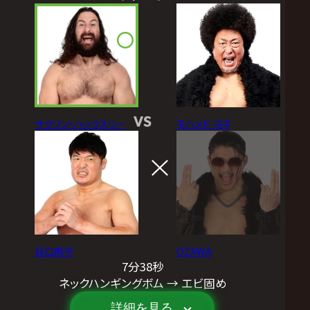
VS
サクソン・ハックスリー
モハメド ヨネ
谷口周平
OZAWA
7分38秒
ネックハンギングボム → エビ固め
詳細を見る