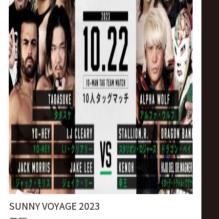
ス
リ
ン
グ・
ノ
ア
公
式
SUNNY VOYAGE 2023