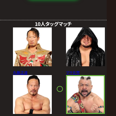
10人タッグマッチ
丸藤正道
マサ北宮