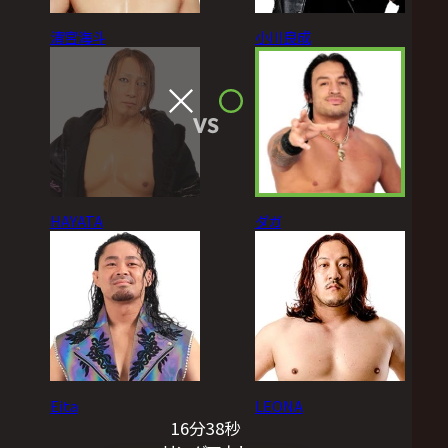
清宮海斗
小川良成
VS
HAYATA
ダガ
Eita
LEONA
16分38秒