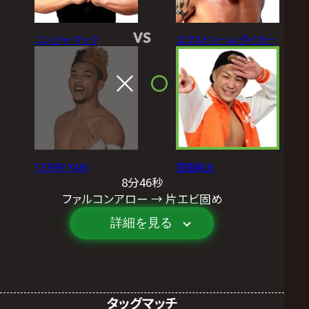
VS
ニンジャ・マック
エクストリーム・タイガー
TERRY YAKI
宮脇純太
8分46秒
ファルコンアロー → 片エビ固め
詳細を見る
タッグマッチ