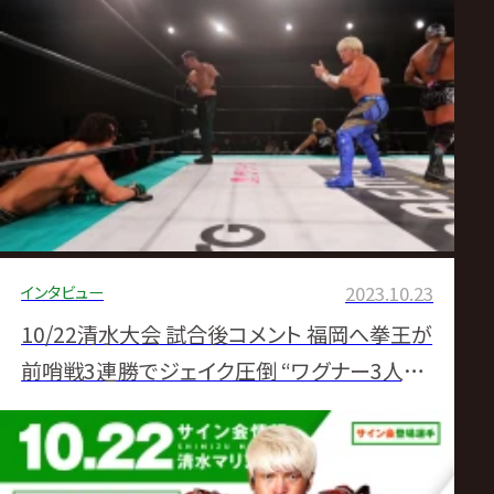
インタビュー
2023.10.23
10/22清水大会 試合後コメント 福岡へ拳王が
前哨戦3連勝でジェイク圧倒 “ワグナー3人”と
締めて清水大歓声