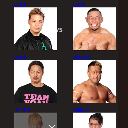
杉浦貴
征矢学
VS
潮崎豪
稲葉大樹
小峠篤司
近藤修司