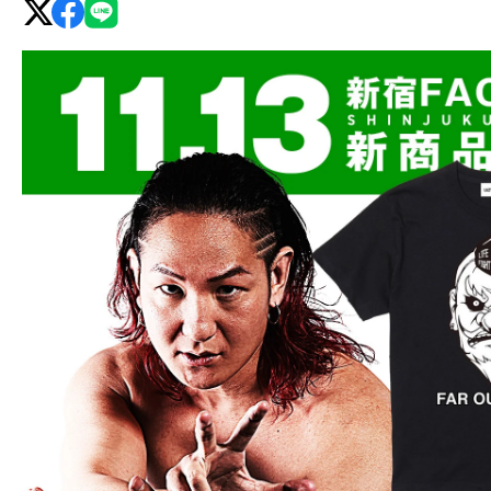
グ・
ノ
ア
公
式
サ
イ
ト