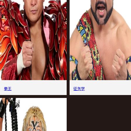
拳王
征矢学