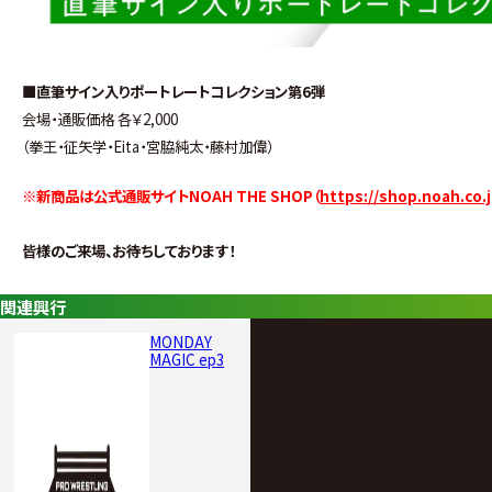
■直筆サイン入りポートレートコレクション第6弾
会場・通販価格 各￥2,000
（拳王・征矢学・Eita・宮脇純太・藤村加偉）
※新商品は公式通販サイトNOAH THE SHOP（
https://shop.noah.co.j
皆様のご来場、お待ちしております！
関連興行
MONDAY
MAGIC ep3