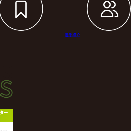
選手紹介
s
s
ース
スター