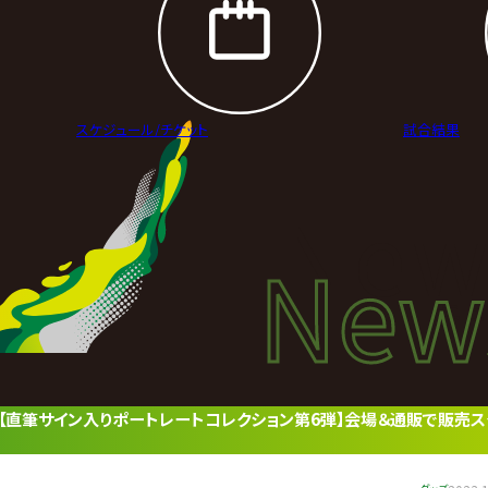
スケジュール/
チケット
試合結果
New
New
ニュ
ャツ】【直筆サイン入りポートレートコレクション第6弾】会場＆通販で販売