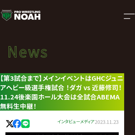
ニ
ュ
ー
News
News
ス
ニュース
|
【第3試合まで】メインイベントはGHCジュニ
アヘビー級選手権試合 ！ダガ vs 近藤修司！
プ
11.24後楽園ホール大会は全試合ABEMA
ロ
無料生中継！
レ
インタビュー
メディア
2023.11.23