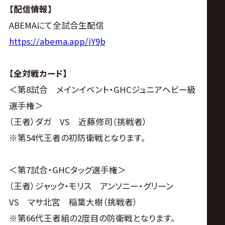
サ
【配信情報】
ABEMAにて全試合生配信
イ
https://abema.app/iY9b
ト
【全対戦カード】
＜第8試合 メインイベント・GHCジュニアヘビー級
選手権＞
（王者）ダガ VS 近藤修司（挑戦者）
※第54代王者の初防衛戦となります。
＜第7試合・GHCタッグ選手権＞
（王者）ジャック・モリス アンソニー・グリーン
VS マサ北宮 稲葉大樹（挑戦者）
※第66代王者組の2度目の防衛戦となります。