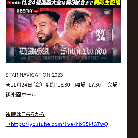
ス
リ
ン
グ・
ノ
STAR NAVIGATION 2023
★
11
月
24
日（金）
開始：
18:30
開場：
17:30
会場：
ア
後楽園ホール
公
視聴はこちらから
式
→
https://youtube.com/live/hlxS5kfGTwQ