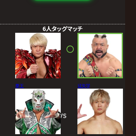
6人タッグマッチ
拳王
征矢学
VS