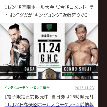
11/24後楽園ホール大会 試合後コメント “ラ
イオン"ダガが“キングコング"近藤狩りでGHC
ジュニア初防衛 怨敵Eita迎撃へ
インタビュー
チケット&大会情報
2023.11.23
【電子限定直前販売中！当日券は16時発売！】
11月24日後楽園ホール大会チケット直前情報