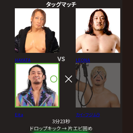
タッグマッチ
VS
HAYATA
LEONA
Eita
カイ・フジムラ
3分23秒
ドロップキック → 片エビ固め