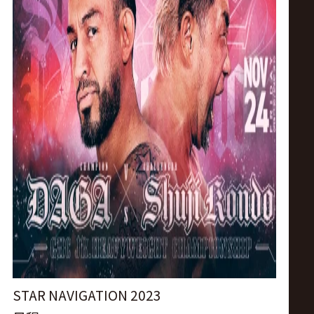
ス
リ
ン
グ・
ノ
ア
公
式
STAR NAVIGATION 2023