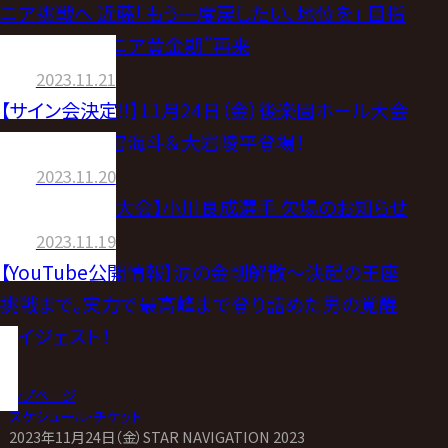
ニア挑戦へ 近藤｢もう一度戻したい､地位を｣ 目指
すは“ノアジュニア黄金期”再来
2023.11.21
【サイン会決定‼】11月24日（金）後楽園ホール大会
サイン会に清宮海斗＆大岩陵平登場！
2023.11.20
【11.24後楽園大会】小川良成選手 欠場のお知らせ
2023.11.19
【YouTube公開情報】涙の金剛解散〜決起の王座
挑戦まで。実力で最高峰まで登り詰めた男の覚醒
ダイジェスト！
トップページ
>
スケジュール・チケット
>
2023年11月24日（金）STAR NAVIGATION 2023