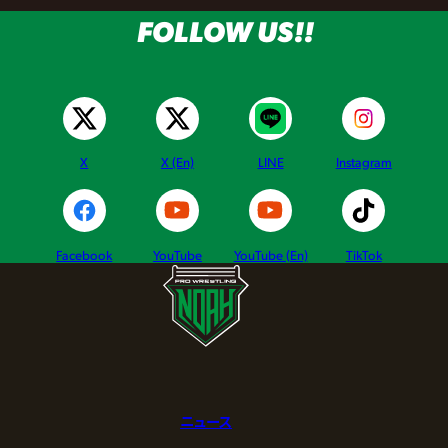
FOLLOW US!!
X
X (En)
LINE
Instagram
Facebook
YouTube
YouTube (En)
TikTok
ニュース