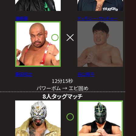
潮崎豪
ティモシー・サッチャー
藤田和之
谷口周平
12分15秒
パワーボム → エビ固め
8人タッグマッチ