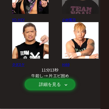
YO-HEY
小峠篤司
タダスケ
Hi69
11分13秒
牛殺し → 片エビ固め
詳細を見る