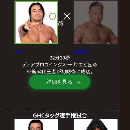
VS
ダガ
近藤修司
22分29秒
ディアブロウイングス → 片エビ固め
※第54代王者が初防衛に成功。
詳細を見る
GHCタッグ選手権試合