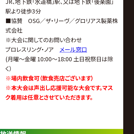
JR、地下鉄「水道橋」駅、又は地下鉄「後楽園」
駅より徒歩3分
■協賛 OSG／ザ・リーヴ／グロリアス製薬株
式会社
※大会に関してのお問い合わせ
プロレスリング・ノア
メール窓口
(月曜〜金曜 10:00〜18:00 土日祝祭日は除
く）
※場内飲食可（飲食売店ございます）
※本大会は声出し応援可能な大会です。マス
ク着用は任意とさせていただきます。
放送情報