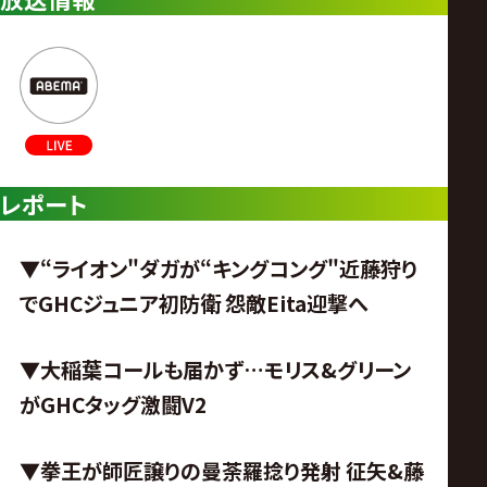
レポート
▼
“ライオン"ダガが“キングコング"近藤狩り
でGHCジュニア初防衛 怨敵Eita迎撃へ
▼大稲葉コールも届かず…モリス&グリーン
がGHCタッグ激闘V2
▼拳王が師匠譲りの曼荼羅捻り発射
征矢&藤