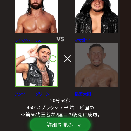
VS
ジャック・モリス
マサ北宮
アンソニー・グリーン
稲葉大樹
20分54秒
450°スプラッシュ → 片エビ固め
※第66代王者が2度目の防衛に成功。
詳細を見る