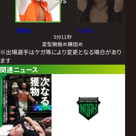
VS
宮脇純太
OZAWA
5分11秒
変型腕極め鎌固め
※出場選手はケガ等により変更となる場合があり
ます
関連ニュース