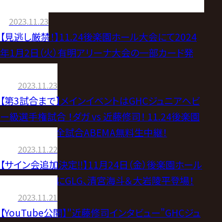
2023.11.23
【見逃し厳禁！】11.24後楽園ホール大会にて2024
年1月2日（火）有明アリーナ大会の一部カード発
表！
2023.11.23
【第3試合まで】メインイベントはGHCジュニアヘビ
ー級選手権試合 ！ダガ vs 近藤修司！ 11.24後楽園
ホール大会は全試合ABEMA無料生中継！
2023.11.22
【サイン会追加決定‼】11月24日（金）後楽園ホール
大会 サイン会にGLG、清宮海斗＆大岩陵平登場！
2023.11.21
【YouTube公開】"近藤修司インタビュー"GHCジュ