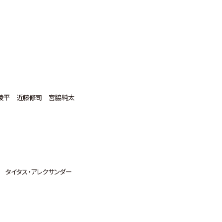
大岩陵平 近藤修司 宮脇純太
a タイタス・アレクサンダー