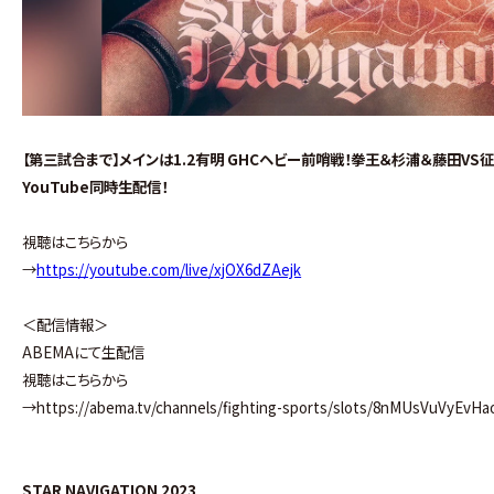
【第三試合まで】メインは1.2有明 GHCヘビー前哨戦！拳王＆杉浦＆藤田VS征矢＆
YouTube同時生配信！
視聴はこちらから
→
https://youtube.com/live/xjOX6dZAejk
＜配信情報＞
ABEMAにて生配信
視聴はこちらから
→https://abema.tv/channels/fighting-sports/slots/8nMUsVuVyEvHa
STAR NAVIGATION 2023