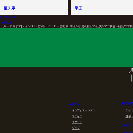
征矢学
拳王
トップページ
>
ニュース
>
【第三試合まで】メインは1.2有明 GHCヘビー前哨戦！拳王＆杉浦＆藤田VS征矢＆マサ北宮＆稲葉！プロレスリング・
ニュース
選手紹
インフォメーション
チャ
メディア
選手
チケット
Q&A
グッズ