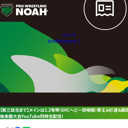
ニ
ュ
ー
ニュース
ス
Wrestle Universe ↗︎
|
プ
ロ
レ
ス
リ
【第三試合まで】メインは1.2有明 GHCヘビー前哨戦！拳王＆杉浦＆藤田VS
ン
後楽園大会YouTube同時生配信！