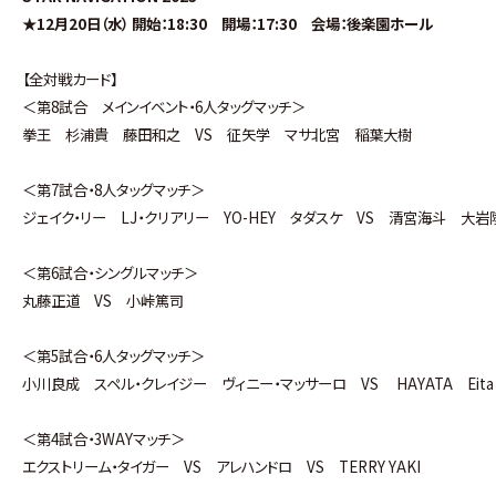
★12月20日（水） 開始：18:30 開場：17:30 会場：後楽園ホール
【全対戦カード】
＜第8試合 メインイベント・6人タッグマッチ＞
拳王 杉浦貴 藤田和之 VS 征矢学 マサ北宮 稲葉大樹
＜第7試合・8人タッグマッチ＞
ジェイク・リー LJ・クリアリー YO-HEY タダスケ VS 清宮海斗 
＜第6試合・シングルマッチ＞
丸藤正道 VS 小峠篤司
＜第5試合・6人タッグマッチ＞
小川良成 スペル・クレイジー ヴィニー・マッサーロ VS HAYATA Eit
＜第4試合・3WAYマッチ＞
エクストリーム・タイガー VS アレハンドロ VS TERRY YAKI