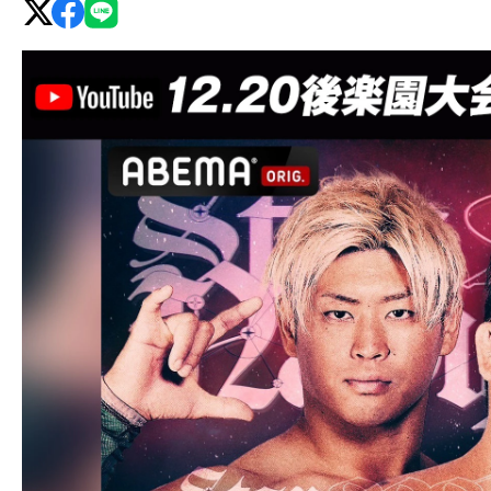
グ・
ノ
ア
公
式
サ
イ
ト