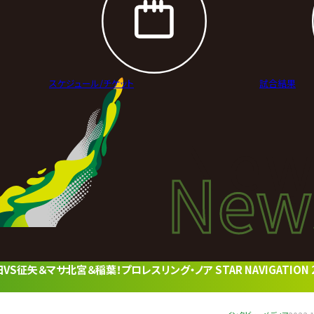
スケジュール/
チケット
試合結果
New
New
ニュ
征矢＆マサ北宮＆稲葉！プロレスリング・ノア STAR NAVIGATION 2