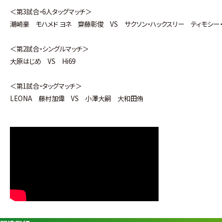
＜第3試合・6人タッグマッチ＞
潮崎豪 モハメド ヨネ 齋藤彰俊 VS サクソン・ハックスリー ティモシー
＜第2試合・シングルマッチ＞
大原はじめ VS Hi69
＜第1試合・タッグマッチ＞
LEONA 藤村加偉 VS 小澤大嗣 大和田侑