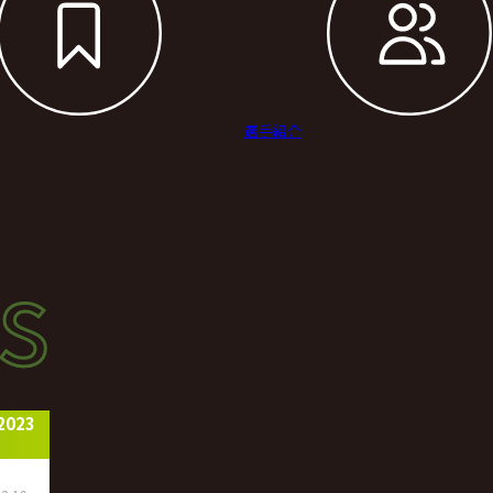
選手紹介
s
s
ース
023