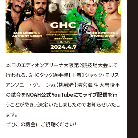
ス
リ
ン
グ・
本日のエディオンアリーナ大阪第2競技場大会にて
ノ
行われる、GHCタッグ選手権【王者】ジャック・モリス
アンソニー・グリーンvs【挑戦者】清宮海斗 大岩陵平
ア
の試合を
NOAH公式YouTubeにてライブ配信
を行
公
うことが急きょ決定いたしましたのでお知らせいたし
ます。
式
ぜひこの機会にご視聴ください！