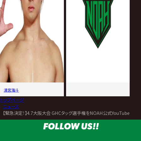
清宮海斗
トップページ
>
ニュース
>
【緊急決定！】4.7大阪大会 GHCタッグ選手権をNOAH公式YouTubeに
FOLLOW US!!