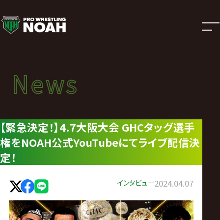
ニ
ュ
ー
News
News
ス
ニュース
|
【緊急決定！】4.7大阪大会 GHCタッグ選手
権をNOAH公式YouTubeにてライブ配信決
プ
定！
ロ
インタビュー
2024.04.07
レ