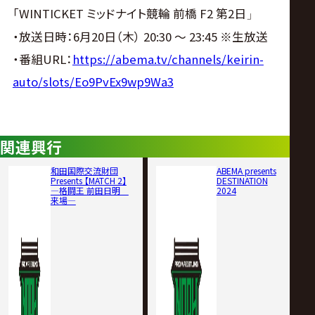
サ
「WINTICKET ミッドナイト競輪 前橋 F2 第2日
」
イ
・放送日時：6月20日（木） 20:30 〜 23:45 ※生放送
・番組URL：
https://abema.tv/channels/keirin-
ト
auto/slots/Eo9PvEx9wp9Wa3
関連興行
和田国際交流財団
ABEMA presents
Presents 【MATCH 2】
DESTINATION
―格闘王 前田日明
2024
来場―