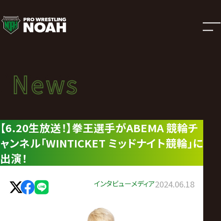
ニ
ュ
ー
News
News
ス
ニュース
|
【6.20生放送！】拳王選手がABEMA 競輪チ
ャンネル「WINTICKET ミッドナイト競輪」に
プ
出演！
ロ
インタビュー
メディア
2024.06.18
レ