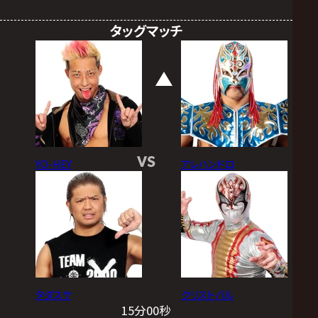
タッグマッチ
VS
YO-HEY
アレハンドロ
タダスケ
クリストバル
15分00秒