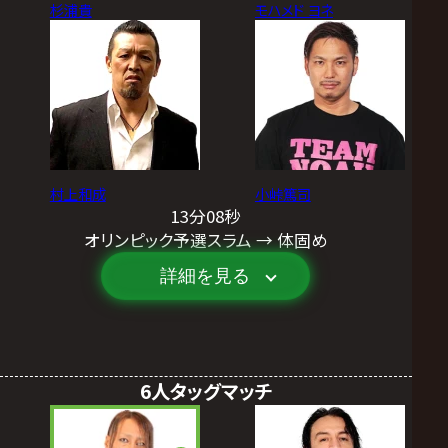
杉浦貴
モハメド ヨネ
村上和成
小峠篤司
13分08秒
オリンピック予選スラム → 体固め
詳細を見る
6人タッグマッチ