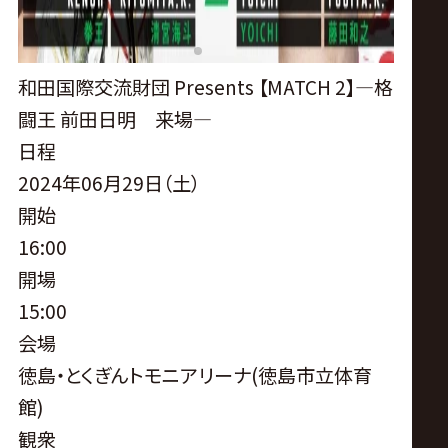
サ
イ
和田国際交流財団 Presents 【MATCH 2】―格
ト
闘王 前田日明 来場―
日程
2024年06月29日（土）
開始
16:00
開場
15:00
会場
徳島・とくぎんトモニアリーナ(徳島市立体育
館)
観衆