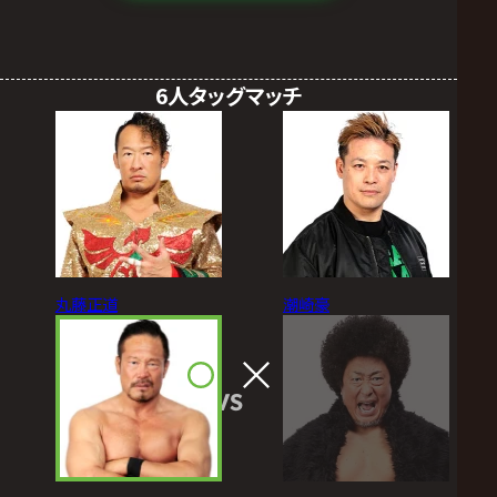
6人タッグマッチ
丸藤正道
潮崎豪
VS