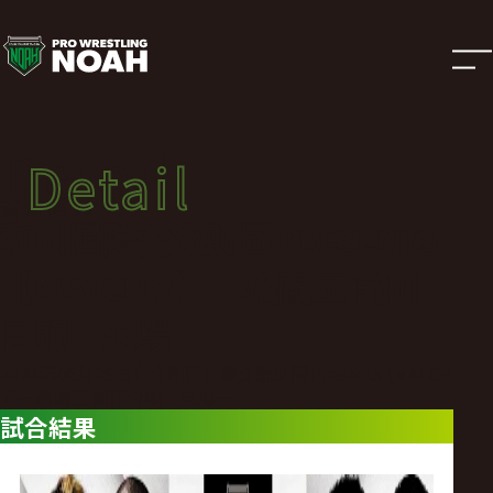
試
合
結
Detail
Detail
果
試合結果
和田国際交流財団 PRESENTS
|
【MATCH 2】―格闘王 前田
プ
日明 来場―
2024年06月29日（土）和田国際交流財団 Presents 【MATCH
ロ
2】―格闘王 前田日明 来場―
試合結果
レ