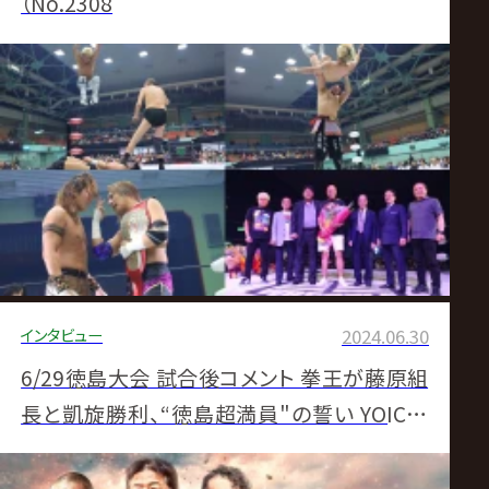
（No.2308
インタビュー
2024.06.30
6/29徳島大会 試合後コメント 拳王が藤原組
長と凱旋勝利、“徳島超満員"の誓い YOICHI
は超落差ボムで清宮一撃KO