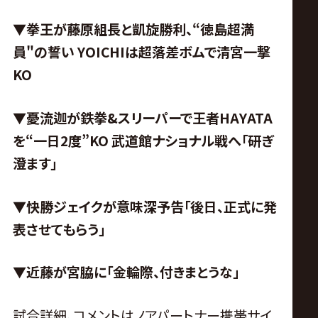
▼拳王が藤原組長と凱旋勝利、“徳島超満
員
"
の誓い
YOICHIは超落差ボムで清宮一撃
KO
▼憂流迦が鉄拳&スリーパーで王者HAYATA
を“一日2度”KO
武道館ナショナル戦へ「研ぎ
澄ます」
▼快勝ジェイクが意味深予告「後日、正式に発
表させてもらう」
▼近藤が宮脇に「金輪際、付きまとうな」
試合詳細、コメントはノアパートナー携帯サイ