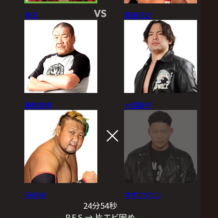
VS
拳王
藤田和之
藤原喜明
大岩陵平
GAINA
オオワダサン
24分54秒
P.F.S → 片エビ固め