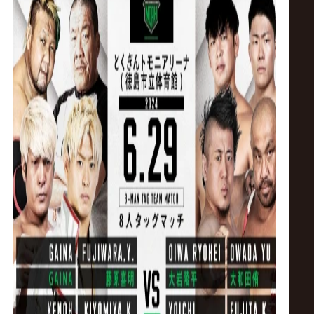
ス
リ
ン
グ・
ノ
ア
公
式