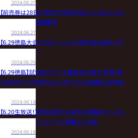
2024.06.27
【前売券は28日17時まで】6月29日・とくぎんトモニ
アリーナ大会直前情報
2024.06.27
【6.29徳島大会プロモーション】清宮海斗選手メデ
ィア出演情報！！
2024.06.25
【6.29徳島】試合前サイン＆撮影会は拳王登場！拳
王NEWグッズ発売＆大人気コラムの書籍も会場先
行販売開始！
2024.06.18
【6.20生放送！】拳王選手がABEMA 競輪チャンネル
「WINTICKET ミッドナイト競輪」に出演！
2024.06.16