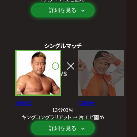
詳細を見る
シングルマッチ
VS
近藤修司
宮脇純太
13分03秒
キングコングラリアット → 片エビ固め
詳細を見る