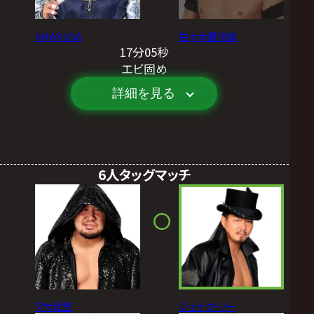
AMAKUSA
佐々木憂流迦
17分05秒
エビ固め
詳細を見る
6人タッグマッチ
マサ北宮
ジェイク・リー