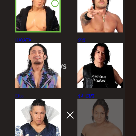
HAYATA
ダガ
VS
Eita
小川良成