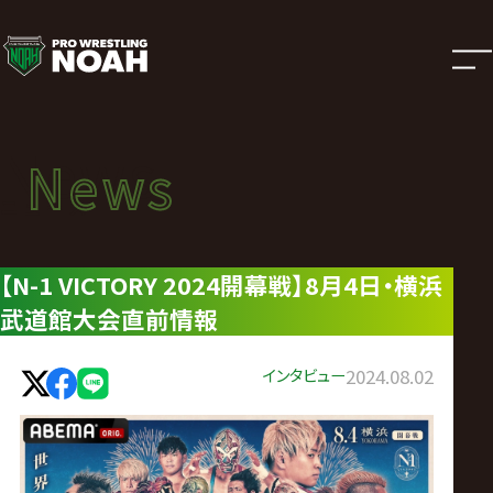
ニ
ュ
ー
News
News
ス
ニュース
|
【N-1 VICTORY 2024開幕戦】8月4日・横浜
武道館大会直前情報
プ
ロ
インタビュー
2024.08.02
レ