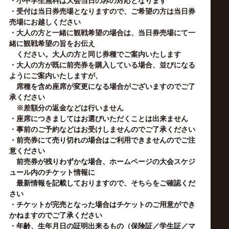
サ
・小中学生無料は大会当日のみの対応となります
・受付は当日券売場となりますので、ご希望の方は当日券
売場にお越しください
イ
・大人の方と一緒に観戦希望の場合は、当日券売場にて一
緒に観戦希望の旨をお伝え
ト
ください。大人の方と同じ券種でご案内いたします
・大人の方が既に前売券を購入している場合、並びになる
ようにご案内いたしますが、
席種を含め座席が変更になる場合がございますのでご了
承ください
※差額分の返金などは行いません
・座席につきましてはお選びいただくことは出来ません
・事前のご予約などはお受けしませんのでご了承ください
・
前売券にて売り切れの場合はご利用できませんのでご注
意ください
前売券が残りわずかな場合、ホームページの大会スケジ
ュール内のチケット情報に
最新情報を記載しておりますので、そちらをご確認くだ
さい
・チケットが完売となった場合はチケットのご用意ができ
かねますのでご了承ください
・年齢、生年月日の証明出来るもの（保険証／学生証／マ