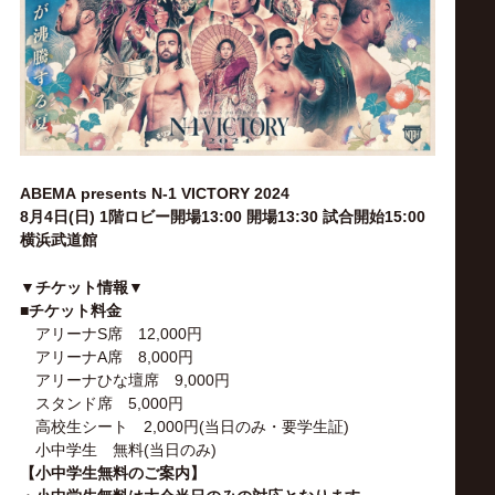
ス
リ
ン
グ・
ABEMA presents N-1 VICTORY 2024
8月4日(日) 1階ロビー開場13:00 開場13:30 試合開始15:00
横浜武道館
ノ
▼チケット情報▼
ア
■チケット料金
アリーナS席 12,000円
アリーナA席 8,000円
公
アリーナひな壇席 9,000円
スタンド席 5,000円
式
高校生シート 2,000円(当日のみ・要学生証)
小中学生 無料(当日のみ)
【小中学生無料のご案内】