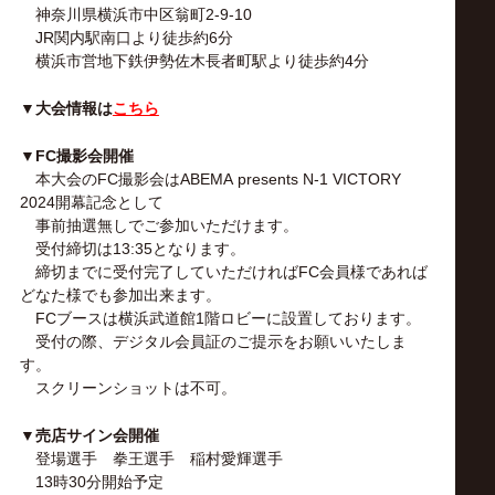
神奈川県横浜市中区翁町2-9-10
JR関内駅南口より徒歩約6分
横浜市営地下鉄伊勢佐木長者町駅より徒歩約4分
▼大会情報は
こちら
▼FC撮影会開催
本大会のFC撮影会はABEMA presents N-1 VICTORY
2024開幕記念として
事前抽選無しでご参加いただけます。
受付締切は13:35となります。
締切までに受付完了していただければFC会員様であれば
どなた様でも参加出来ます。
FCブースは横浜武道館1階ロビーに設置しております。
受付の際、デジタル会員証のご提示をお願いいたしま
す。
スクリーンショットは不可。
▼売店サイン会開催
登場選手 拳王選手 稲村愛輝選手
13時30分開始予定